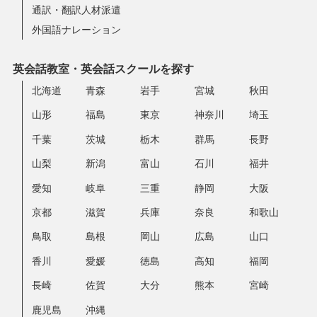
通訳・翻訳人材派遣
外国語ナレーション
英会話教室・英会話スクールを探す
北海道
青森
岩手
宮城
秋田
山形
福島
東京
神奈川
埼玉
千葉
茨城
栃木
群馬
長野
山梨
新潟
富山
石川
福井
愛知
岐阜
三重
静岡
大阪
京都
滋賀
兵庫
奈良
和歌山
鳥取
島根
岡山
広島
山口
香川
愛媛
徳島
高知
福岡
長崎
佐賀
大分
熊本
宮崎
鹿児島
沖縄