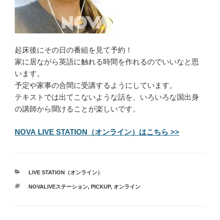
起床後にその日の番組を見て予約！
家に居ながら英語に触れる時間を作れるのでいいなと思
います。
予定や家事の合間に受講するようにしています。
テキストでは出てこないような話を、いろいろな国出身
の講師から聞けることが楽しいです。
NOVA LIVE STATION（オンライン）はこちら >>
カ
LIVE STATION（オンライン）
テ
タ
NOVALIVEステーション
,
PICKUP
,
オンライン
ゴ
グ
リ
ー