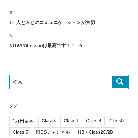
投
過
前
稿
去
人と人とのコミュニケーションが大切
ナ
の
ビ
投
次
次
稿
ゲ
の
NOVAのLessonは最高です！！
投
ー
稿
シ
ョ
ン
検
検
索
索:
タグ
1万円留学
Class3
Class4
Class 4
Class5
Class 5
KIDSチャンネル
NBK Class2C/2B