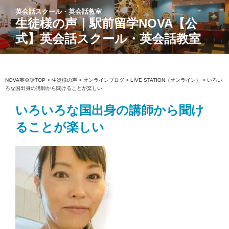
コ
英会話スクール・英会話教室
ン
生徒様の声｜駅前留学NOVA【公
テ
式】英会話スクール・英会話教室
ン
ツ
へ
ス
NOVA英会話TOP
>
生徒様の声
>
オンラインブログ
>
LIVE STATION（オンライン）
>
いろい
ろな国出身の講師から聞けることが楽しい
キ
ッ
いろいろな国出身の講師から聞け
プ
ることが楽しい