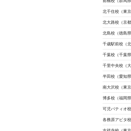
前橋校（群馬
北千住校（東
北大路校（京
北島校（徳島
千歳駅前校（
千葉校（千葉
千里中央校（
半田校（愛知
南大沢校（東
博多校（福岡
可児パティオ
各務原アピタ
吉祥寺校（東