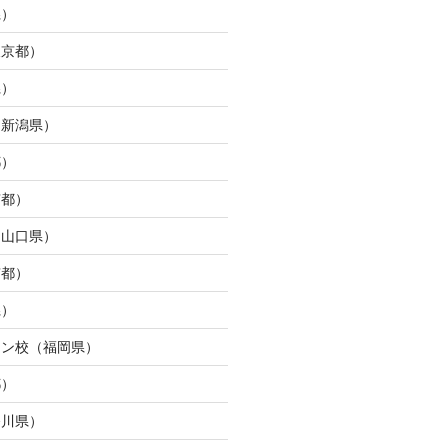
県）
東京都）
県）
（新潟県）
都）
京都）
（山口県）
京都）
県）
ウン校（福岡県）
都）
奈川県）