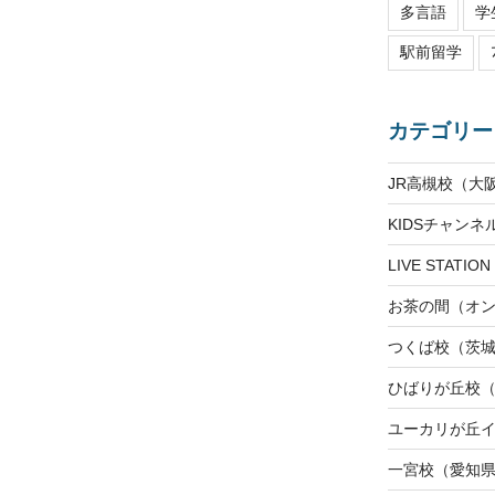
多言語
学
駅前留学
カテゴリー
JR高槻校（大
KIDSチャン
LIVE STAT
お茶の間（オ
つくば校（茨
ひばりが丘校
ユーカリが丘
一宮校（愛知