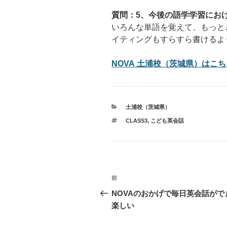
質問：5、今後の語学学習にお
いろんな単語を覚えて、もっと
イティングもすらすら書けるよ
NOVA 土浦校（茨城県）はこちら
カ
土浦校（茨城県）
テ
タ
CLASS3
,
こども英会話
ゴ
グ
リ
ー
投
過
前
稿
去
NOVAのおかげで毎日英会話がで
の
楽しい
ナ
投