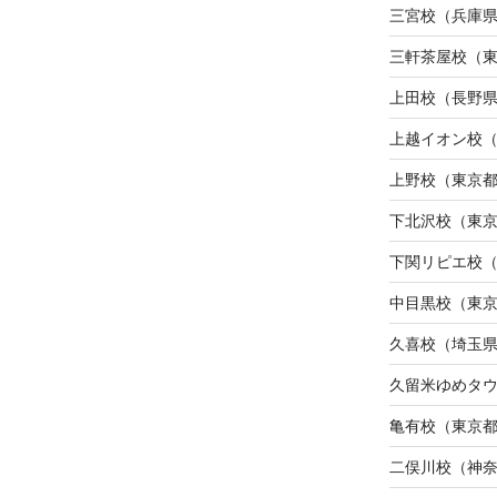
三宮校（兵庫
三軒茶屋校（
上田校（長野
上越イオン校
上野校（東京
下北沢校（東
下関リピエ校
中目黒校（東
久喜校（埼玉
久留米ゆめタ
亀有校（東京
二俣川校（神