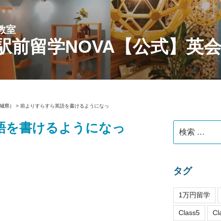
教室
駅前留学NOVA【公式】英
城県）
>
前よりすらすら英語を書けるようになっ
語を書けるようになっ
検
索:
タグ
1万円留学
Class5
Cl