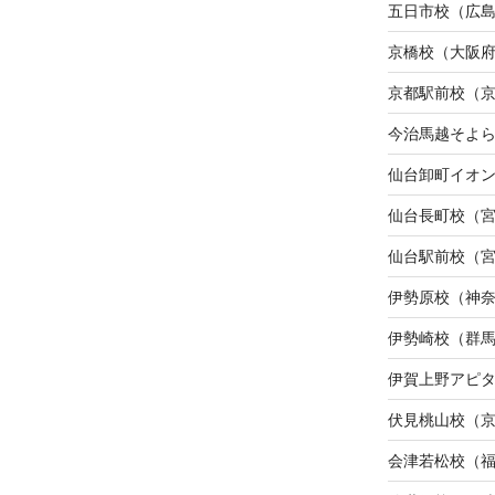
五日市校（広
京橋校（大阪
京都駅前校（
今治馬越そよ
仙台卸町イオ
仙台長町校（
仙台駅前校（
伊勢原校（神
伊勢崎校（群
伊賀上野アピ
伏見桃山校（
会津若松校（