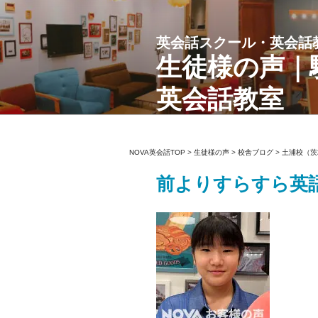
コ
ン
英会話スクール・英会話
テ
ン
生徒様の声｜
ツ
英会話教室
へ
ス
キ
ッ
NOVA英会話TOP
>
生徒様の声
>
校舎ブログ
>
土浦校（茨
プ
前よりすらすら英