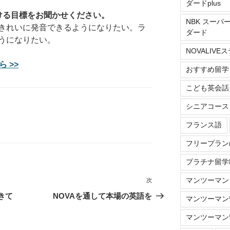
ダードplus
ける目標をお聞かせください。
NBK スーパ
きれいに発音できるようになりたい。ラ
ダード
うになりたい。
NOVALIV
 >>
おすすめ留学
こども英会話
シニアコース
フランス語
フリープラン
プラチナ留学Do
マンツーマン
次
次
の
きて
NOVAを通して本場の英語を
マンツーマン留
投
マンツーマン留
稿