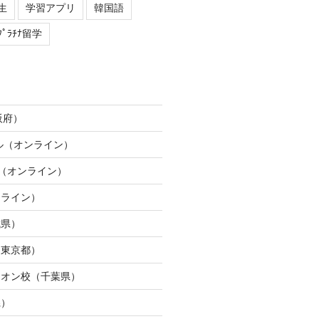
生
学習アプリ
韓国語
ﾌﾟﾗﾁﾅ留学
阪府）
ネル（オンライン）
ION（オンライン）
ンライン）
城県）
（東京都）
イオン校（千葉県）
県）