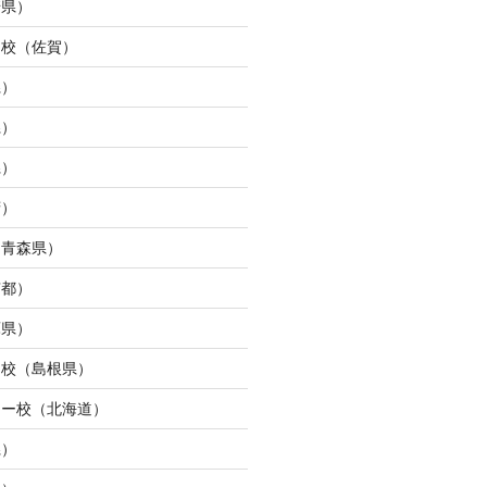
崎県）
ュ校（佐賀）
県）
県）
県）
府）
（青森県）
京都）
庫県）
ン校（島根県）
ター校（北海道）
県）