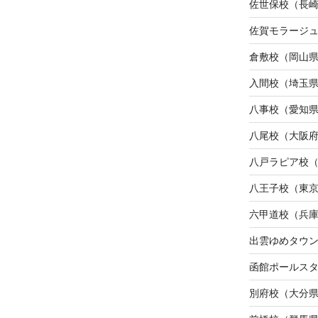
佐世保校（長
佐賀モラージ
倉敷校（岡山
入間校（埼玉
八事校（愛知
八尾校（大阪
八戸ラピア校
八王子校（東
六甲道校（兵
出雲ゆめタウ
函館ポールス
別府校（大分