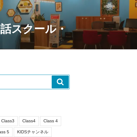
会話スクール・
検
索
Class3
Class4
Class 4
ass 5
KIDSチャンネル