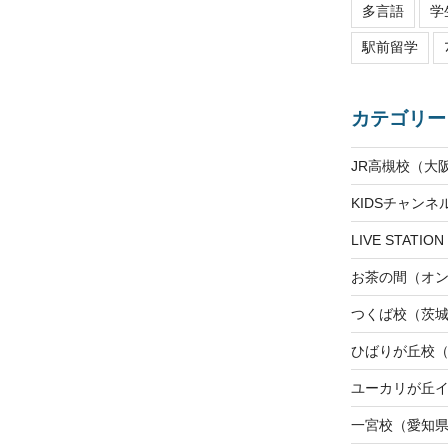
多言語
学
駅前留学
カテゴリー
JR高槻校（大
KIDSチャン
LIVE STAT
お茶の間（オ
つくば校（茨
ひばりが丘校
ユーカリが丘
一宮校（愛知