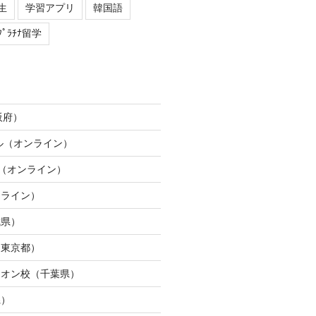
生
学習アプリ
韓国語
ﾌﾟﾗﾁﾅ留学
阪府）
ネル（オンライン）
ION（オンライン）
ンライン）
城県）
（東京都）
イオン校（千葉県）
県）