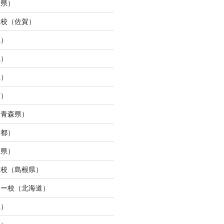
崎県）
ュ校（佐賀）
県）
県）
県）
府）
（青森県）
京都）
庫県）
ン校（島根県）
ター校（北海道）
県）