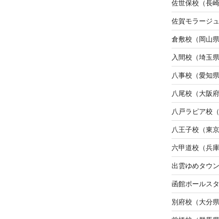
佐世保校（長
佐賀モラージ
倉敷校（岡山
入間校（埼玉
八事校（愛知
八尾校（大阪
八戸ラピア校
八王子校（東
六甲道校（兵
出雲ゆめタウ
函館ポールス
別府校（大分