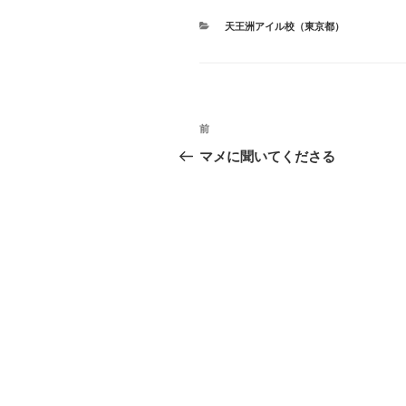
カ
天王洲アイル校（東京都）
テ
ゴ
リ
ー
投
過
前
稿
去
マメに聞いてくださる
の
ナ
投
ビ
稿
ゲ
ー
シ
ョ
ン