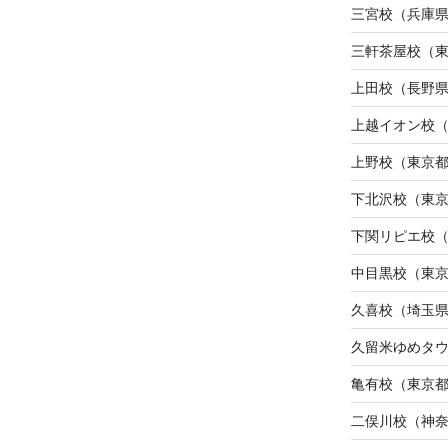
三宮校（兵庫
三軒茶屋校（
上田校（長野
上越イオン校
上野校（東京
下北沢校（東
下関リピエ校
中目黒校（東
久喜校（埼玉
久留米ゆめタ
亀有校（東京
二俣川校（神