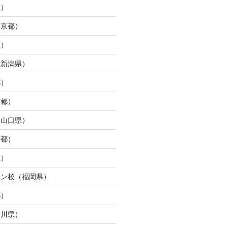
県）
東京都）
県）
（新潟県）
都）
京都）
（山口県）
京都）
県）
ウン校（福岡県）
都）
奈川県）