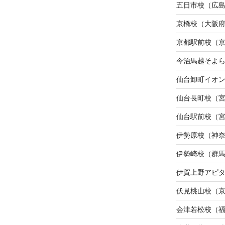
五日市校（広
京橋校（大阪
京都駅前校（
今治馬越そよ
仙台卸町イオ
仙台長町校（
仙台駅前校（
伊勢原校（神
伊勢崎校（群
伊賀上野アピ
伏見桃山校（
会津若松校（