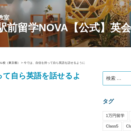
教室
駅前留学NOVA【公式】英
ル校（東京都）
>
今では、自信を持って自ら英語を話せるように
って自ら英語を話せるよ
検
索:
タグ
1万円留学
Class5
Cl