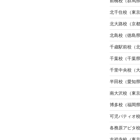
前橋校（群馬
北千住校（東
北大路校（京
北島校（徳島
千歳駅前校（
千葉校（千葉
千里中央校（
半田校（愛知
南大沢校（東
博多校（福岡
可児パティオ
各務原アピタ
吉祥寺校（東