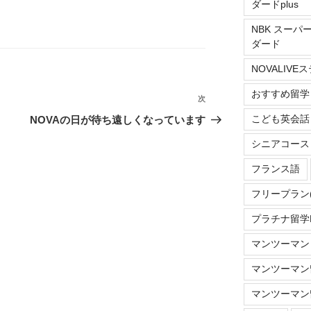
ダードplus
NBK スーパ
ダード
NOVALIV
おすすめ留学
次
次
の
こども英会話
NOVAの日が待ち遠しくなっています
投
シニアコース
稿
フランス語
フリープラン
プラチナ留学Do
マンツーマン
マンツーマン留
マンツーマン留