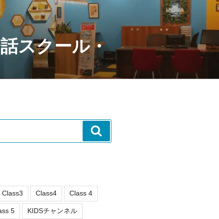
会話スクール・
検
索
Class3
Class4
Class 4
ass 5
KIDSチャンネル