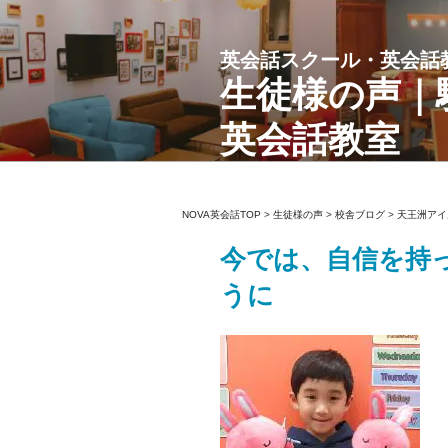
コ
ン
英会話スクール・英会話
テ
ン
生徒様の声｜
ツ
英会話教室
へ
ス
キ
ッ
NOVA英会話TOP
>
生徒様の声
>
校舎ブログ
>
天王洲アイ
プ
今では、自信を持
うに