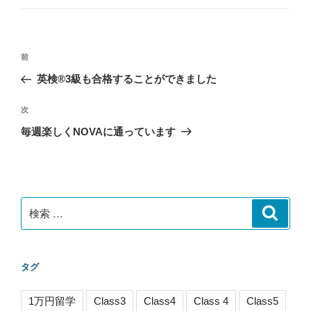
ゴ
リ
ー
投
過
前
稿
去
英検®3級も合格することができました
ナ
の
ビ
投
次
次
稿
ゲ
の
毎週楽しくNOVAに通っています
投
ー
稿
シ
ョ
ン
検
検
索
索:
タグ
1万円留学
Class3
Class4
Class 4
Class5