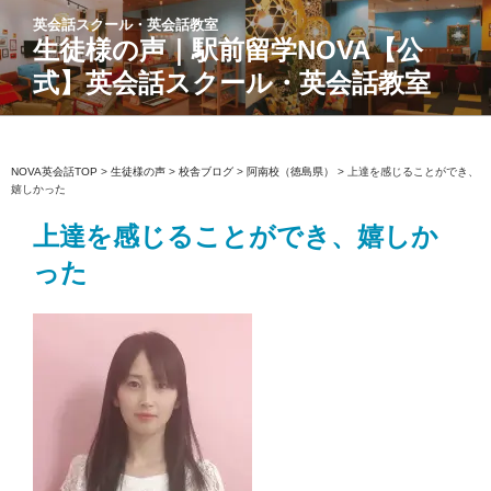
コ
英会話スクール・英会話教室
ン
生徒様の声｜駅前留学NOVA【公
テ
式】英会話スクール・英会話教室
ン
ツ
へ
ス
NOVA英会話TOP
>
生徒様の声
>
校舎ブログ
>
阿南校（徳島県）
>
上達を感じることができ、
嬉しかった
キ
ッ
上達を感じることができ、嬉しか
プ
った