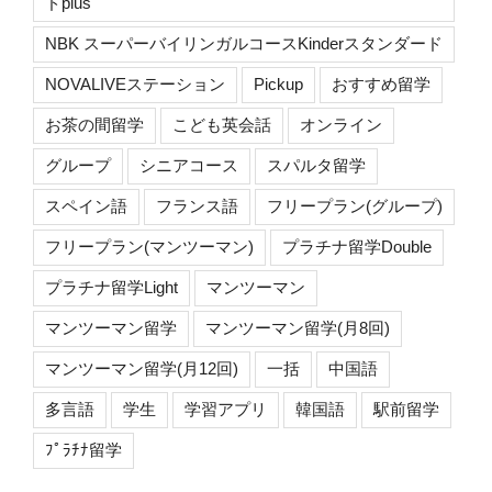
ドplus
NBK スーパーバイリンガルコースKinderスタンダード
NOVALIVEステーション
Pickup
おすすめ留学
お茶の間留学
こども英会話
オンライン
グループ
シニアコース
スパルタ留学
スペイン語
フランス語
フリープラン(グループ)
フリープラン(マンツーマン)
プラチナ留学Double
プラチナ留学Light
マンツーマン
マンツーマン留学
マンツーマン留学(月8回)
マンツーマン留学(月12回)
一括
中国語
多言語
学生
学習アプリ
韓国語
駅前留学
ﾌﾟﾗﾁﾅ留学