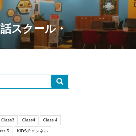
会話スクール・
検
索
Class3
Class4
Class 4
ass 5
KIDSチャンネル