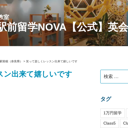
教室
駅前留学NOVA【公式】英
駅前校（奈良県）
>
笑って楽しくレッスン出来て嬉しいです
スン出来て嬉しいです
検
索:
タグ
1万円留学
Class5
Cl