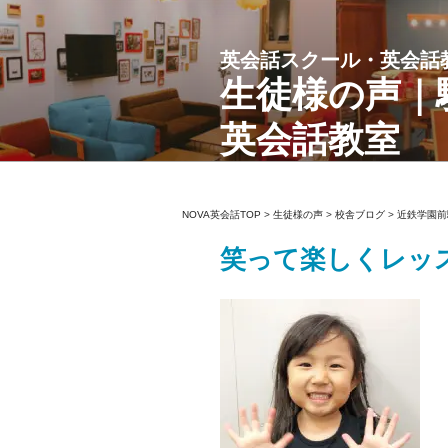
コ
ン
英会話スクール・英会話
テ
ン
生徒様の声｜
ツ
英会話教室
へ
ス
キ
ッ
NOVA英会話TOP
>
生徒様の声
>
校舎ブログ
>
近鉄学園前
プ
笑って楽しくレッ