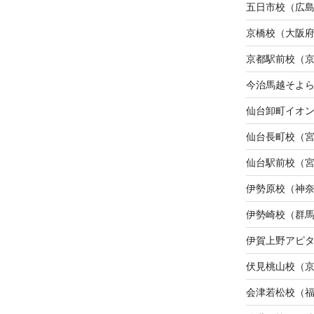
五日市校（広
京橋校（大阪
京都駅前校（
今治馬越そよ
仙台卸町イオ
仙台長町校（
仙台駅前校（
伊勢原校（神
伊勢崎校（群
伊賀上野アピ
伏見桃山校（
会津若松校（