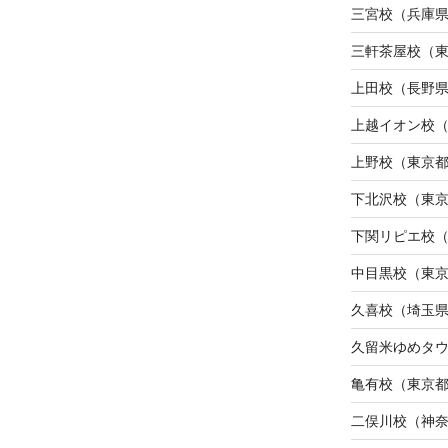
三宮校（兵庫
三軒茶屋校（
上田校（長野
上越イオン校
上野校（東京
下北沢校（東
下関リピエ校
中目黒校（東
久喜校（埼玉
久留米ゆめタ
亀有校（東京
二俣川校（神