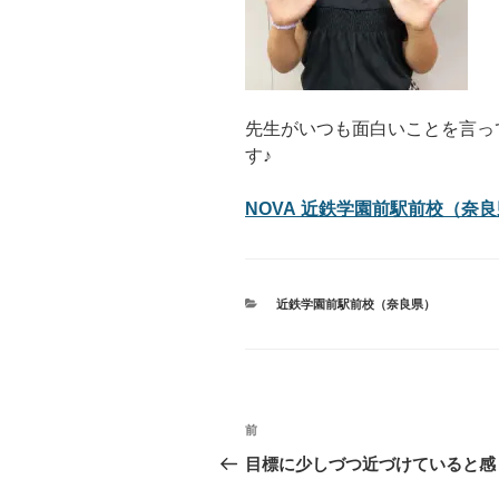
先生がいつも面白いことを言っ
す♪
NOVA 近鉄学園前駅前校（奈良
カ
近鉄学園前駅前校（奈良県）
テ
ゴ
リ
ー
投
過
前
稿
去
目標に少しづつ近づけていると感
の