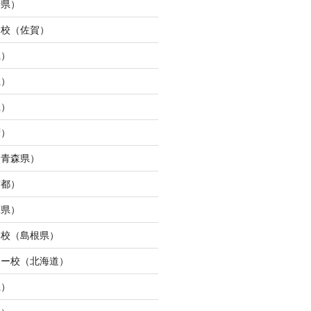
崎県）
ュ校（佐賀）
県）
県）
県）
府）
（青森県）
京都）
庫県）
ン校（島根県）
ター校（北海道）
県）