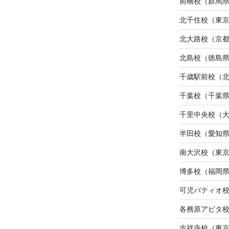
前橋校（群馬
北千住校（東
北大路校（京
北島校（徳島
千歳駅前校（
千葉校（千葉
千里中央校（
半田校（愛知
南大沢校（東
博多校（福岡
可児パティオ
各務原アピタ
吉祥寺校（東