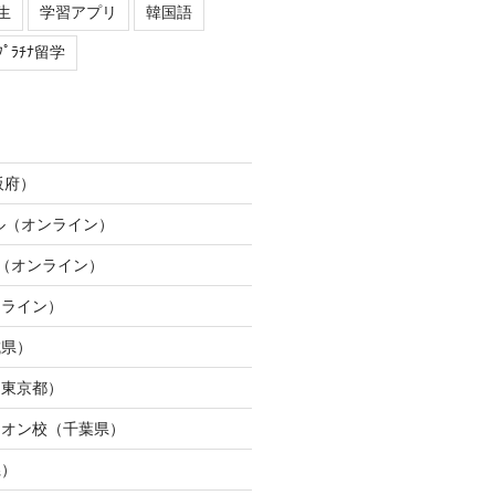
生
学習アプリ
韓国語
ﾌﾟﾗﾁﾅ留学
阪府）
ネル（オンライン）
ION（オンライン）
ンライン）
城県）
（東京都）
イオン校（千葉県）
県）