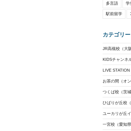
多言語
学
駅前留学
カテゴリー
JR高槻校（大
KIDSチャン
LIVE STAT
お茶の間（オ
つくば校（茨
ひばりが丘校
ユーカリが丘
一宮校（愛知