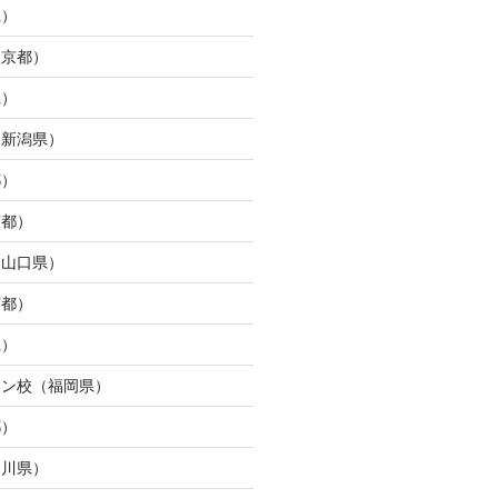
県）
東京都）
県）
（新潟県）
都）
京都）
（山口県）
京都）
県）
ウン校（福岡県）
都）
奈川県）