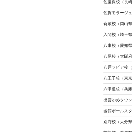
佐世保校（長
佐賀モラージ
倉敷校（岡山
入間校（埼玉
八事校（愛知
八尾校（大阪
八戸ラピア校
八王子校（東
六甲道校（兵
出雲ゆめタウ
函館ポールス
別府校（大分