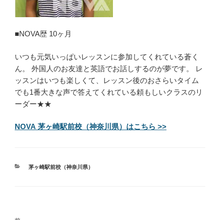
■NOVA歴 10ヶ月
いつも元気いっぱいレッスンに参加してくれている蒼く
ん。 外国人のお友達と英語でお話しするのが夢です。 レ
ッスンはいつも楽しくて、レッスン後のおさらいタイム
でも1番大きな声で答えてくれている頼もしいクラスのリ
ーダー★★
NOVA 茅ヶ崎駅前校（神奈川県）はこちら >>
カ
茅ヶ崎駅前校（神奈川県）
テ
ゴ
リ
ー
投