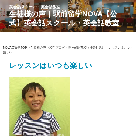
コ
英会話スクール・英会話教室
ン
生徒様の声｜駅前留学NOVA【公
テ
式】英会話スクール・英会話教室
ン
ツ
へ
ス
NOVA英会話TOP
>
生徒様の声
>
校舎ブログ
>
茅ヶ崎駅前校（神奈川県）
>
レッスンはいつも
楽しい
キ
ッ
レッスンはいつも楽しい
プ