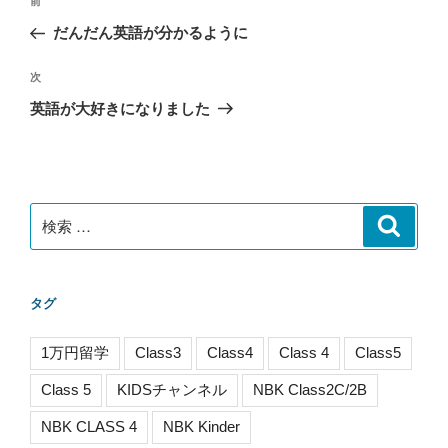
過
前
稿
去
だんだん英語が分かるように
ナ
の
ビ
投
次
次
稿
ゲ
の
英語が大好きになりました
投
ー
稿
シ
ョ
ン
検
検
索
索:
タグ
1万円留学
Class3
Class4
Class 4
Class5
Class 5
KIDSチャンネル
NBK Class2C/2B
NBK CLASS 4
NBK Kinder