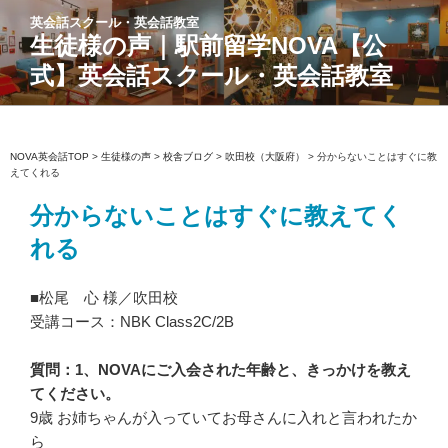
コ
英会話スクール・英会話教室
ン
生徒様の声｜駅前留学NOVA【公
テ
式】英会話スクール・英会話教室
ン
ツ
へ
ス
NOVA英会話TOP
>
生徒様の声
>
校舎ブログ
>
吹田校（大阪府）
>
分からないことはすぐに教
えてくれる
キ
ッ
分からないことはすぐに教えてく
プ
れる
■松尾 心 様／吹田校
受講コース：NBK Class2C/2B
質問：1、NOVAにご入会された年齢と、きっかけを教え
てください。
9歳 お姉ちゃんが入っていてお母さんに入れと言われたか
ら