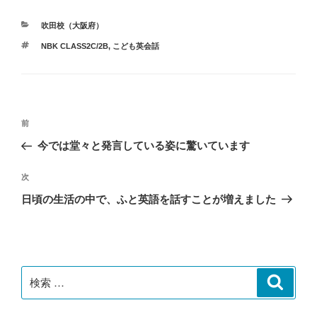
カ
吹田校（大阪府）
テ
タ
NBK CLASS2C/2B
,
こども英会話
ゴ
グ
リ
ー
投
過
前
稿
去
今では堂々と発言している姿に驚いています
ナ
の
ビ
投
次
次
稿
ゲ
の
日頃の生活の中で、ふと英語を話すことが増えました
投
ー
稿
シ
ョ
ン
検
検
索
索: