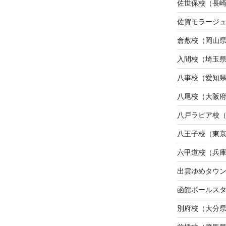
佐世保校（長
佐賀モラージ
倉敷校（岡山
入間校（埼玉
八事校（愛知
八尾校（大阪
八戸ラピア校
八王子校（東
六甲道校（兵
出雲ゆめタウ
函館ポールス
別府校（大分