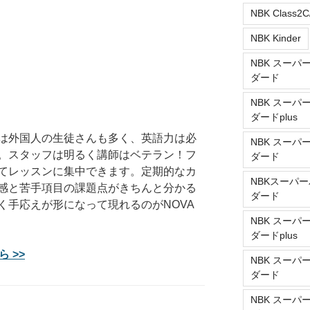
NBK Class2C
NBK Kinder
NBK スーパ
ダード
NBK スーパ
ダードplus
は外国人の生徒さんも多く、英語力は必
NBK スーパ
。スタッフは明るく講師はベテラン！フ
ダード
てレッスンに集中できます。定期的なカ
NBKスーパー
感と苦手項目の課題点がきちんと分かる
ダード
く手応えが形になって現れるのがNOVA
NBK スーパ
ダードplus
 >>
NBK スーパ
ダード
NBK スーパ