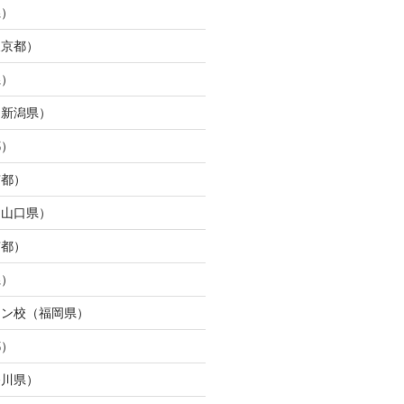
県）
東京都）
県）
（新潟県）
都）
京都）
（山口県）
京都）
県）
ウン校（福岡県）
都）
奈川県）