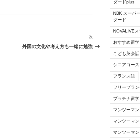
ダードplus
NBK スーパ
ダード
NOVALIV
次
次
おすすめ留学
の
外国の文化や考え方も一緒に勉強
投
こども英会話
稿
シニアコース
フランス語
フリープラン
プラチナ留学Do
マンツーマン
マンツーマン留
マンツーマン留