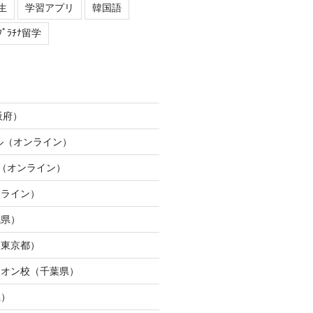
生
学習アプリ
韓国語
ﾌﾟﾗﾁﾅ留学
阪府）
ネル（オンライン）
ION（オンライン）
ンライン）
城県）
（東京都）
イオン校（千葉県）
県）