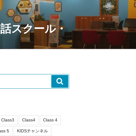
会話スクール・
検
索
Class3
Class4
Class 4
ass 5
KIDSチャンネル