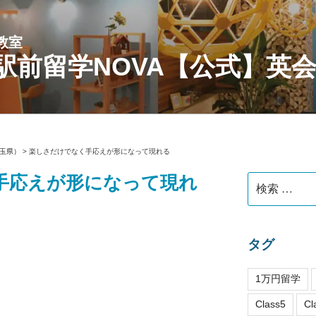
教室
駅前留学NOVA【公式】英
玉県）
>
楽しさだけでなく手応えが形になって現れる
手応えが形になって現れ
検
索:
タグ
1万円留学
Class5
Cl