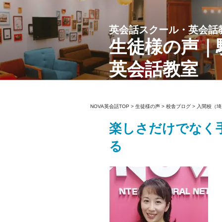
コ
ン
英会話スクール・英会話
テ
ン
生徒様の声｜
ツ
英会話教室
へ
ス
キ
ッ
NOVA英会話TOP
>
生徒様の声
>
校舎ブログ
>
入間校（埼
プ
楽しさだけでなく
る