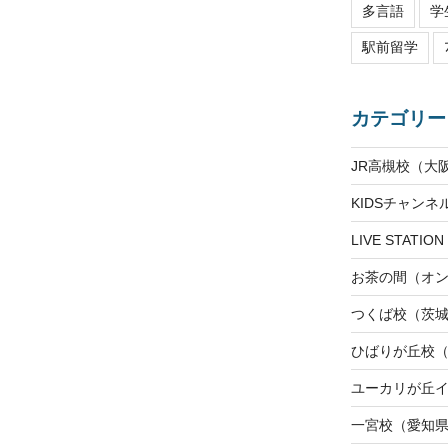
多言語
学
駅前留学
カテゴリー
JR高槻校（大
KIDSチャン
LIVE STAT
お茶の間（オ
つくば校（茨
ひばりが丘校
ユーカリが丘
一宮校（愛知