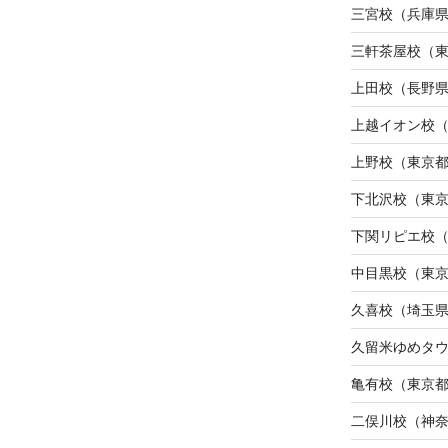
三宮校（兵庫
三軒茶屋校（
上田校（長野
上越イオン校
上野校（東京
下北沢校（東
下関リピエ校
中目黒校（東
久喜校（埼玉
久留米ゆめタ
亀有校（東京
二俣川校（神