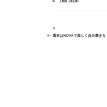
カ
入間校（埼玉県）
テ
ゴ
リ
ー
投
過
前
稿
去
週末はNOVAで楽しく自分磨きを
の
ナ
投
ビ
稿
ゲ
ー
シ
ョ
ン