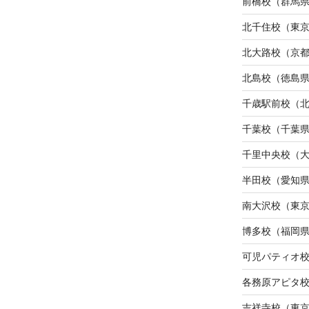
前橋校（群馬
北千住校（東
北大路校（京
北島校（徳島
千歳駅前校（
千葉校（千葉
千里中央校（
半田校（愛知
南大沢校（東
博多校（福岡
可児パティオ
各務原アピタ
吉祥寺校（東