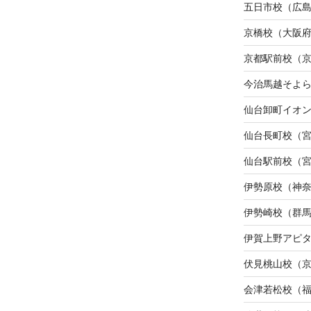
五日市校（広
京橋校（大阪
京都駅前校（
今治馬越そよ
仙台卸町イオ
仙台長町校（
仙台駅前校（
伊勢原校（神
伊勢崎校（群
伊賀上野アピ
伏見桃山校（
会津若松校（