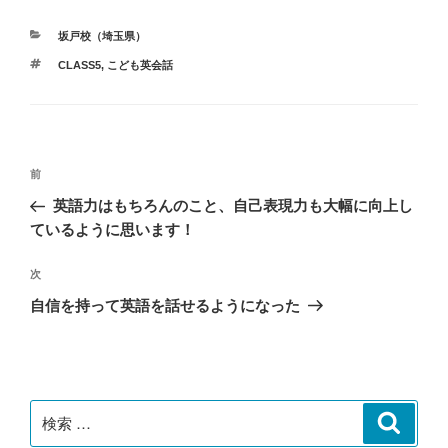
カ
坂戸校（埼玉県）
テ
タ
CLASS5
,
こども英会話
ゴ
グ
リ
ー
投
過
前
稿
去
英語力はもちろんのこと、自己表現力も大幅に向上し
ナ
の
ているように思います！
ビ
投
稿
ゲ
次
次
の
ー
自信を持って英語を話せるようになった
投
シ
稿
ョ
ン
検
検
索
索: