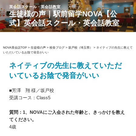
コ
英会話スクール・英会話教室
ン
生徒様の声｜駅前留学NOVA【公
テ
式】英会話スクール・英会話教室
ン
ツ
へ
ス
NOVA英会話TOP
>
生徒様の声
>
校舎ブログ
>
坂戸校（埼玉県）
>
ネイティブの先生に教えて
いただいているお陰で発音がいい
キ
ッ
ネイティブの先生に教えていただ
プ
いているお陰で発音がいい
■芳澤 翔 様／坂戸校
受講コース：Class5
質問：1、NOVAにご入会された年齢と、きっかけを教え
てください。
4歳