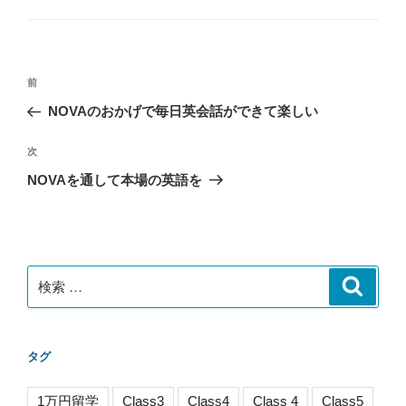
リ
ー
投
過
前
稿
去
NOVAのおかげで毎日英会話ができて楽しい
ナ
の
ビ
投
次
次
稿
ゲ
の
NOVAを通して本場の英語を
投
ー
稿
シ
ョ
ン
検
検
索
索:
タグ
1万円留学
Class3
Class4
Class 4
Class5