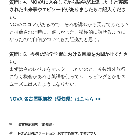
質問：4、NOVAに入会してから語学が上達した！と実感
された出来事やエピソードがありましたらご記入くださ
い。
NOVAスコアがあるので、それを講師から受けてみたら？
と推薦された時に、嬉しかった。積極的に話せるように
なったので自信がついてきた証拠だと思う。
質問：5、今後の語学学習における目標をお聞かせくださ
い。
まずは今のレベルをマスターしたいのと、今後海外旅行
に行く機会があれば英語を使ってショッピングとかをス
ムーズに出来るようになりたい。
NOVA 名古屋駅前校（愛知県）はこちら >>
カ
名古屋駅前校（愛知県）
テ
タ
NOVALIVEステーション
,
おすすめ留学
,
学習アプリ
ゴ
グ