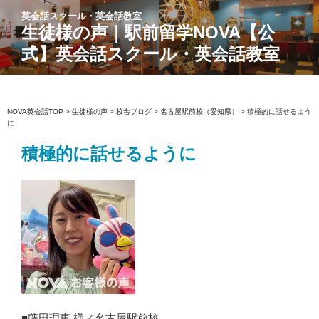
コ
英会話スクール・英会話教室
ン
生徒様の声｜駅前留学NOVA【公
テ
式】英会話スクール・英会話教室
ン
ツ
へ
ス
NOVA英会話TOP
>
生徒様の声
>
校舎ブログ
>
名古屋駅前校（愛知県）
>
積極的に話せるよう
に
キ
ッ
積極的に話せるように
プ
■藤田理恵 様／名古屋駅前校