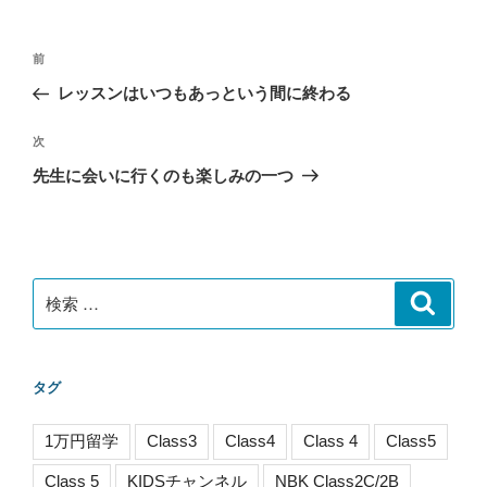
投
過
前
稿
去
レッスンはいつもあっという間に終わる
ナ
の
ビ
投
次
次
稿
ゲ
の
先生に会いに行くのも楽しみの一つ
投
ー
稿
シ
ョ
ン
検
検
索
索:
タグ
1万円留学
Class3
Class4
Class 4
Class5
Class 5
KIDSチャンネル
NBK Class2C/2B