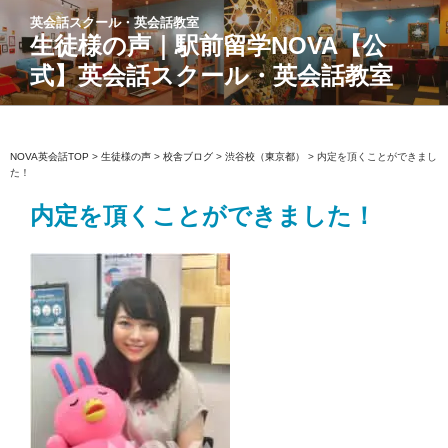
コ
英会話スクール・英会話教室
ン
生徒様の声｜駅前留学NOVA【公
テ
式】英会話スクール・英会話教室
ン
ツ
へ
ス
NOVA英会話TOP
>
生徒様の声
>
校舎ブログ
>
渋谷校（東京都）
>
内定を頂くことができまし
た！
キ
ッ
内定を頂くことができました！
プ