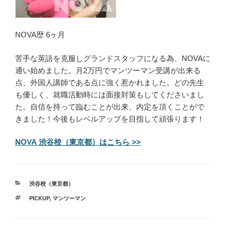
NOVA歴 6ヶ月
苦手な英語を克服しグランドスタッフになる為、NOVAに
通い始めました。月2万円でマンツーマン受講が出来る
点、外国人講師である点に強く惹かれました。どの先生
も優しく、就職活動時には面接対策もしてくださいまし
た。自信を持って臨むことが出来、内定を頂くことがで
きました！今後もレベルアップを目指して頑張ります！
NOVA 渋谷校（東京都）はこちら >>
カ
渋谷校（東京都）
テ
タ
PICKUP
,
マンツーマン
ゴ
グ
リ
ー