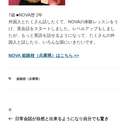
7歳 ■NOVA歴 2年
外国人とたくさん話したくて、NOVAの体験レッスンをう
け、英会話をスタートしました。レベルアップもしまし
たが、もっと英語を話せるようになって、たくさんの外
国人と話したり、いろんな国にいきたいです。
NOVA 姫路校（兵庫県）はこちら >>
カ
姫路校（兵庫県）
テ
ゴ
リ
ー
投
過
前
稿
去
日常会話が自然と出来るようになり自分でも驚き
ナ
の