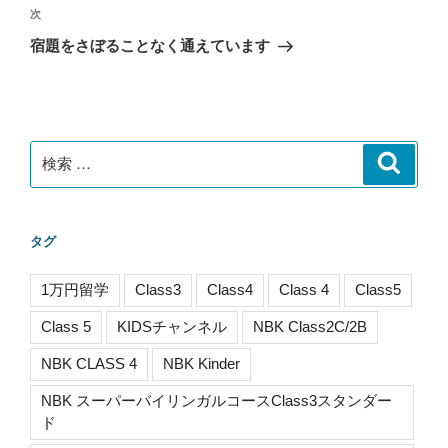
ビ
投
次
次
稿
ゲ
の
宿題をさぼることなく通えています
投
ー
稿
シ
ョ
ン
検
検
索
索:
タグ
1万円留学
Class3
Class4
Class 4
Class5
Class 5
KIDSチャンネル
NBK Class2C/2B
NBK CLASS 4
NBK Kinder
NBK スーパーバイリンガルコースClass3スタンダー
ド