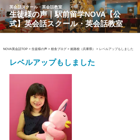
コ
英会話スクール・英会話教室
ン
生徒様の声｜駅前留学NOVA【公
テ
式】英会話スクール・英会話教室
ン
ツ
へ
ス
NOVA英会話TOP
>
生徒様の声
>
校舎ブログ
>
姫路校（兵庫県）
>
レベルアップもしました
キ
レベルアップもしました
ッ
プ