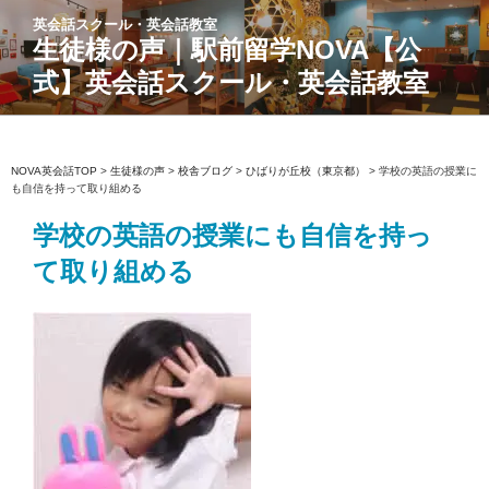
コ
英会話スクール・英会話教室
ン
生徒様の声｜駅前留学NOVA【公
テ
式】英会話スクール・英会話教室
ン
ツ
へ
ス
NOVA英会話TOP
>
生徒様の声
>
校舎ブログ
>
ひばりが丘校（東京都）
>
学校の英語の授業に
も自信を持って取り組める
キ
ッ
学校の英語の授業にも自信を持っ
プ
て取り組める