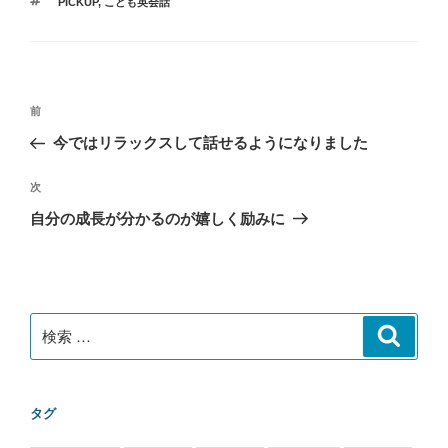
タ
PICKUP
,
こども英会話
ゴ
グ
リ
ー
投
過
前
稿
去
今ではリラックスして話せるようになりました
ナ
の
ビ
投
次
次
稿
ゲ
の
自分の成長が分かるのが嬉しく励みに
投
ー
稿
シ
ョ
ン
検
検
索
索:
タグ