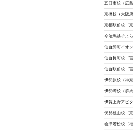
五日市校（広
京橋校（大阪
京都駅前校（
今治馬越そよ
仙台卸町イオ
仙台長町校（
仙台駅前校（
伊勢原校（神
伊勢崎校（群
伊賀上野アピ
伏見桃山校（
会津若松校（