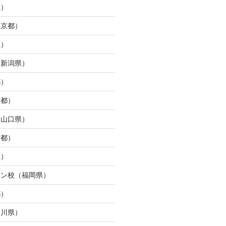
県）
東京都）
県）
（新潟県）
都）
京都）
（山口県）
京都）
県）
ウン校（福岡県）
都）
奈川県）