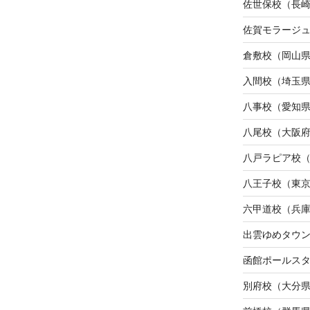
佐世保校（長
佐賀モラージ
倉敷校（岡山
入間校（埼玉
八事校（愛知
八尾校（大阪
八戸ラピア校
八王子校（東
六甲道校（兵
出雲ゆめタウ
函館ポールス
別府校（大分