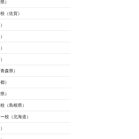
崎県）
ュ校（佐賀）
県）
県）
県）
府）
（青森県）
京都）
庫県）
ン校（島根県）
ター校（北海道）
県）