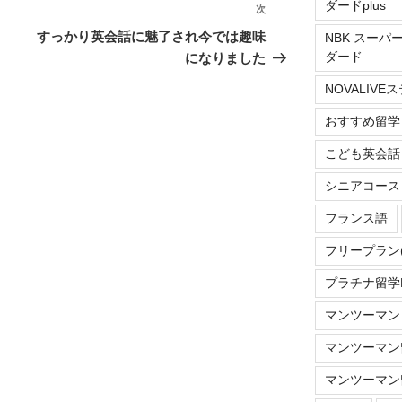
ダードplus
次
次
の
すっかり英会話に魅了され今では趣味
NBK スーパ
投
ダード
になりました
稿
NOVALIV
おすすめ留学
こども英会話
シニアコース
フランス語
フリープラン
プラチナ留学Do
マンツーマン
マンツーマン留
マンツーマン留