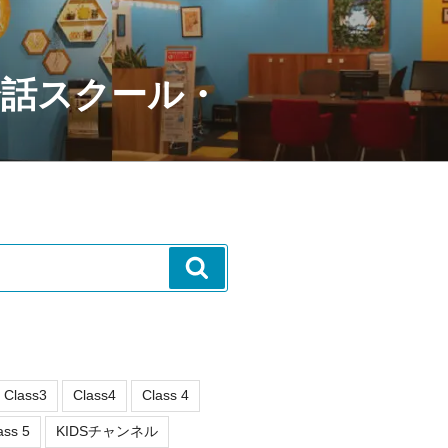
会話スクール・
検
索
Class3
Class4
Class 4
ass 5
KIDSチャンネル