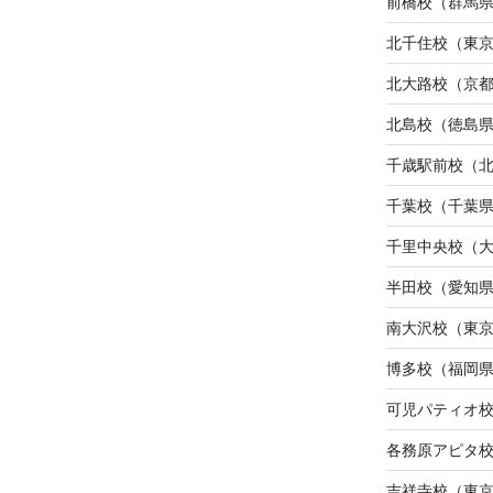
前橋校（群馬
北千住校（東
北大路校（京
北島校（徳島
千歳駅前校（
千葉校（千葉
千里中央校（
半田校（愛知
南大沢校（東
博多校（福岡
可児パティオ
各務原アピタ
吉祥寺校（東