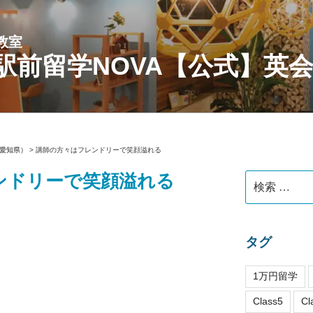
教室
駅前留学NOVA【公式】英
愛知県）
>
講師の方々はフレンドリーで笑顔溢れる
ンドリーで笑顔溢れる
検
索:
タグ
1万円留学
Class5
Cl