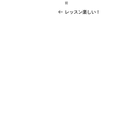
投
過
前
稿
去
レッスン楽しい！
の
ナ
投
ビ
稿
ゲ
ー
シ
ョ
ン