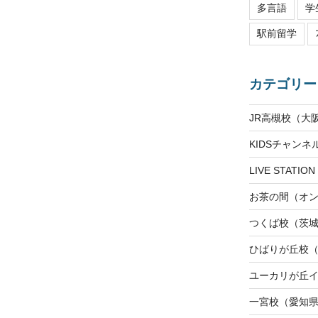
多言語
学
駅前留学
カテゴリー
JR高槻校（大
KIDSチャン
LIVE STAT
お茶の間（オ
つくば校（茨
ひばりが丘校
ユーカリが丘
一宮校（愛知