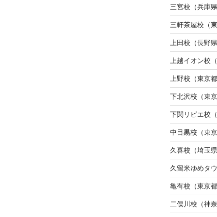
三宮校（兵庫
三軒茶屋校（
上田校（長野
上越イオン校
上野校（東京
下北沢校（東
下関リピエ校
中目黒校（東
久喜校（埼玉
久留米ゆめタ
亀有校（東京
二俣川校（神