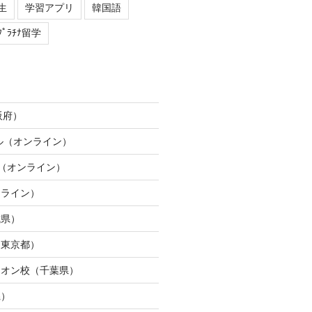
生
学習アプリ
韓国語
ﾌﾟﾗﾁﾅ留学
阪府）
ネル（オンライン）
ION（オンライン）
ンライン）
城県）
（東京都）
イオン校（千葉県）
県）