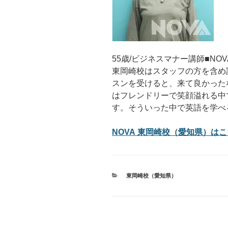
55歳/ビジネスマナー講師■NOVA
東岡崎校はスタッフの方を含め
スンを受けると、来て良かった
はフレンドリーで笑顔溢れる中
す。そういった中で英語を学べ
NOVA 東岡崎校（愛知県）はこち
カ
東岡崎校（愛知県）
テ
ゴ
リ
ー