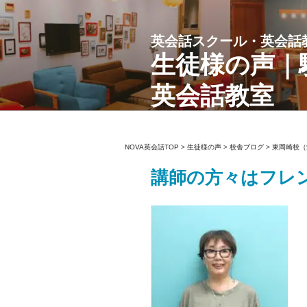
コ
ン
英会話スクール・英会話
テ
ン
生徒様の声｜
ツ
英会話教室
へ
ス
キ
ッ
NOVA英会話TOP
>
生徒様の声
>
校舎ブログ
>
東岡崎校（
プ
講師の方々はフレ