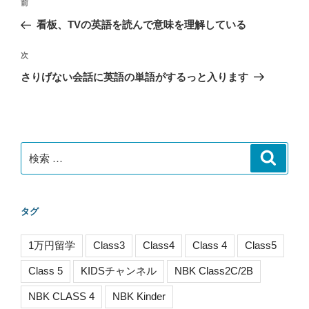
過
前
稿
去
看板、TVの英語を読んで意味を理解している
ナ
の
ビ
投
次
次
稿
ゲ
の
さりげない会話に英語の単語がするっと入ります
投
ー
稿
シ
ョ
ン
検
検
索
索:
タグ
1万円留学
Class3
Class4
Class 4
Class5
Class 5
KIDSチャンネル
NBK Class2C/2B
NBK CLASS 4
NBK Kinder