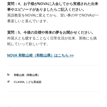
質問：4、お子様がNOVAに入会してから実感された出来
事やエピソードがありましたらご記入ください。
英語教室をNOVAに変えてから、習い事の中でNOVAが一
番楽しいと喜んでいます。
質問：5、今後の目標や将来の夢をお聞かせください。
外国人とも臆することなく日常生活が出来、英検にも挑
戦していって欲しいです。
NOVA 和歌山校（和歌山県）はこちら >>
カ
和歌山校（和歌山県）
テ
タ
CLASS4
,
こども英会話
ゴ
グ
リ
ー
投