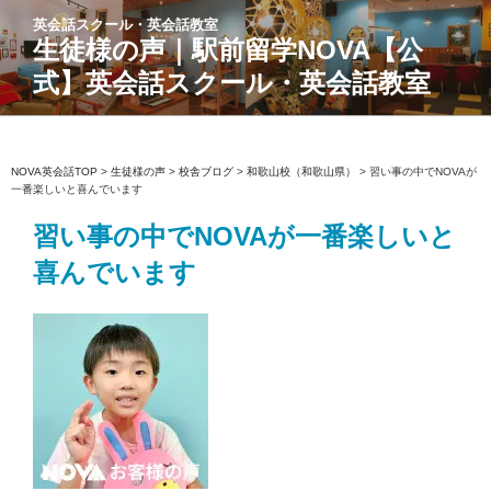
コ
英会話スクール・英会話教室
ン
生徒様の声｜駅前留学NOVA【公
テ
式】英会話スクール・英会話教室
ン
ツ
へ
ス
NOVA英会話TOP
>
生徒様の声
>
校舎ブログ
>
和歌山校（和歌山県）
>
習い事の中でNOVAが
一番楽しいと喜んでいます
キ
ッ
習い事の中でNOVAが一番楽しいと
プ
喜んでいます