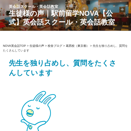
コ
英会話スクール・英会話教室
ン
生徒様の声｜駅前留学NOVA【公
テ
式】英会話スクール・英会話教室
ン
ツ
へ
ス
NOVA英会話TOP
>
生徒様の声
>
校舎ブログ
>
葛西校（東京都）
>
先生を独り占めし、質問を
たくさんしています
キ
ッ
先生を独り占めし、質問をたくさ
プ
んしています