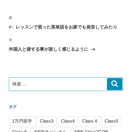
リ
ー
投
過
前
稿
去
レッスンで習った英単語をお家でも発音してみたり
ナ
の
ビ
投
次
次
稿
ゲ
の
外国人と接する事が楽しく感じるように
投
ー
稿
シ
ョ
ン
検
検
索
索:
タグ
1万円留学
Class3
Class4
Class 4
Class5
Class 5
KIDSチャンネル
NBK Class2C/2B