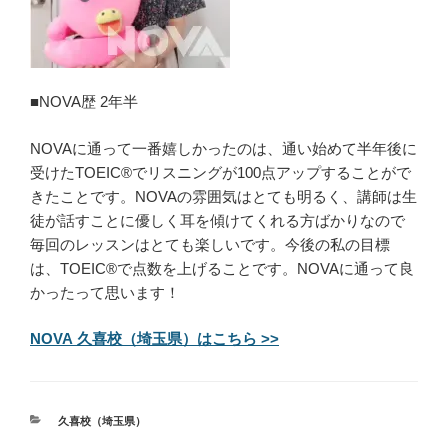
■NOVA歴 2年半
NOVAに通って一番嬉しかったのは、通い始めて半年後に
受けたTOEIC®でリスニングが100点アップすることがで
きたことです。NOVAの雰囲気はとても明るく、講師は生
徒が話すことに優しく耳を傾けてくれる方ばかりなので
毎回のレッスンはとても楽しいです。今後の私の目標
は、TOEIC®で点数を上げることです。NOVAに通って良
かったって思います！
NOVA 久喜校（埼玉県）はこちら >>
カ
久喜校（埼玉県）
テ