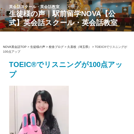
コ
英会話スクール・英会話教室
ン
生徒様の声｜駅前留学NOVA【公
テ
式】英会話スクール・英会話教室
ン
ツ
へ
ス
NOVA英会話TOP
>
生徒様の声
>
校舎ブログ
>
久喜校（埼玉県）
>
TOEIC®でリスニングが
100点アップ
キ
ッ
TOEIC®でリスニングが100点アッ
プ
プ