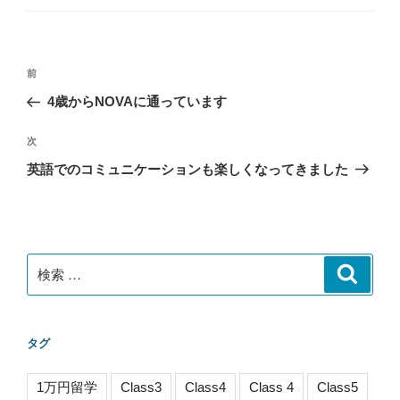
ゴ
リ
ー
投
過
前
稿
去
4歳からNOVAに通っています
ナ
の
ビ
投
次
次
稿
ゲ
の
英語でのコミュニケーションも楽しくなってきました
投
ー
稿
シ
ョ
ン
検
検
索
索:
タグ
1万円留学
Class3
Class4
Class 4
Class5