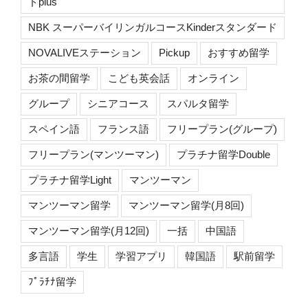
ドplus
NBK スーパーバイリンガルコースKinderスタンダード
NOVALIVEステーション
Pickup
おすすめ留学
お茶の間留学
こども英会話
オンライン
グループ
シニアコース
スパルタ留学
スペイン語
フランス語
フリープラン(グループ)
フリープラン(マンツーマン)
プラチナ留学Double
プラチナ留学Light
マンツーマン
マンツーマン留学
マンツーマン留学(月8回)
マンツーマン留学(月12回)
一括
中国語
多言語
学生
学習アプリ
韓国語
駅前留学
ﾌﾟﾗﾁﾅ留学