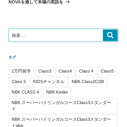
ゲ
の
NOVAを通して本場の英語を
投
ー
稿
シ
ョ
ン
検
検
索
索:
タグ
1万円留学
Class3
Class4
Class 4
Class5
Class 5
KIDSチャンネル
NBK Class2C/2B
NBK CLASS 4
NBK Kinder
NBK スーパーバイリンガルコースClass3スタンダー
ド
NBK スーパーバイリンガルコースClass3スタンダー
ドplus