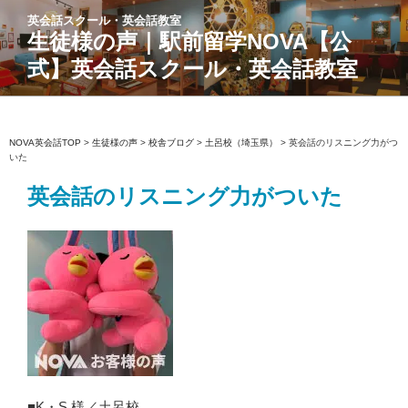
コ
英会話スクール・英会話教室
ン
生徒様の声｜駅前留学NOVA【公
テ
式】英会話スクール・英会話教室
ン
ツ
へ
ス
NOVA英会話TOP
>
生徒様の声
>
校舎ブログ
>
土呂校（埼玉県）
>
英会話のリスニング力がつ
いた
キ
ッ
英会話のリスニング力がついた
プ
■K・S 様／土呂校