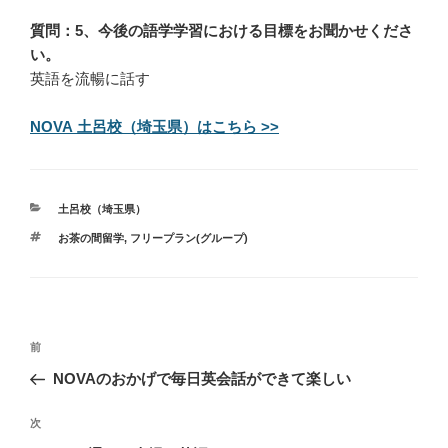
質問：5、今後の語学学習における目標をお聞かせくださ
い。
英語を流暢に話す
NOVA 土呂校（埼玉県）はこちら >>
カ
土呂校（埼玉県）
テ
タ
お茶の間留学
,
フリープラン(グループ)
ゴ
グ
リ
ー
投
過
前
稿
去
NOVAのおかげで毎日英会話ができて楽しい
ナ
の
ビ
投
次
次
稿