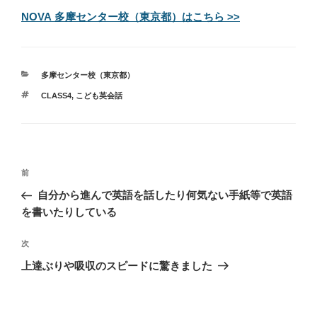
NOVA 多摩センター校（東京都）はこちら >>
カ
多摩センター校（東京都）
テ
タ
CLASS4
,
こども英会話
ゴ
グ
リ
ー
投
過
前
稿
去
自分から進んで英語を話したり何気ない手紙等で英語
ナ
の
を書いたりしている
ビ
投
稿
ゲ
次
次
の
ー
上達ぶりや吸収のスピードに驚きました
投
シ
稿
ョ