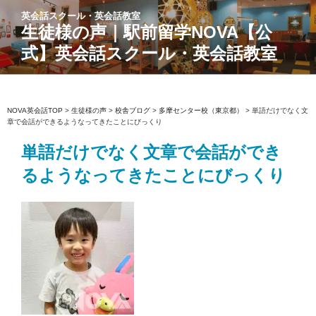
コ
英会話スクール・英会話教室
ン
生徒様の声｜駅前留学NOVA【公
テ
式】英会話スクール・英会話教室
ン
ツ
へ
ス
NOVA英会話TOP
>
生徒様の声
>
校舎ブログ
>
多摩センター校（東京都）
>
単語だけでなく文
章で会話ができるようなってきたことにびっくり
キ
ッ
単語だけでなく文章で会話ができ
プ
るようなってきたことにびっくり