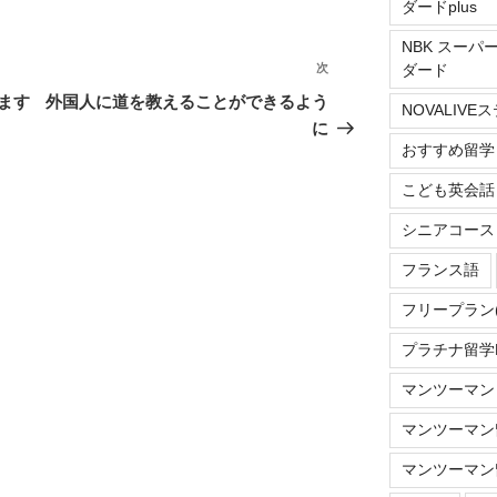
ダードplus
NBK スーパ
ダード
次
次
の
ます
外国人に道を教えることができるよう
NOVALIV
投
に
おすすめ留学
稿
こども英会話
シニアコース
フランス語
フリープラン
プラチナ留学Do
マンツーマン
マンツーマン留
マンツーマン留