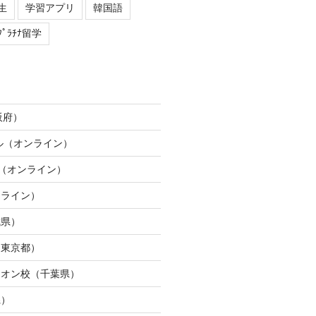
生
学習アプリ
韓国語
ﾌﾟﾗﾁﾅ留学
阪府）
ネル（オンライン）
ION（オンライン）
ンライン）
城県）
（東京都）
イオン校（千葉県）
県）