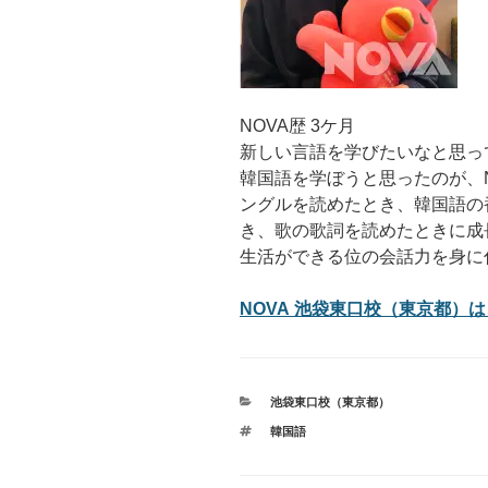
NOVA歴 3ケ月
新しい言語を学びたいなと思っ
韓国語を学ぼうと思ったのが、
ングルを読めたとき、韓国語の
き、歌の歌詞を読めたときに成
生活ができる位の会話力を身に
NOVA 池袋東口校（東京都）は
カ
池袋東口校（東京都）
テ
タ
韓国語
ゴ
グ
リ
ー