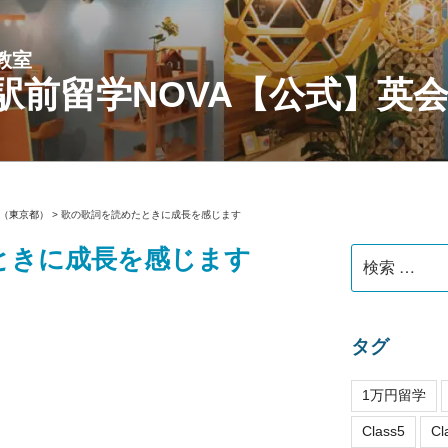
教室
駅前留学NOVA【公式】英
（東京都）
>
歌の歌詞を読めたときに成長を感じます
ときに成長を感じます
検
索:
タグ
1万円留学
Class5
Cl