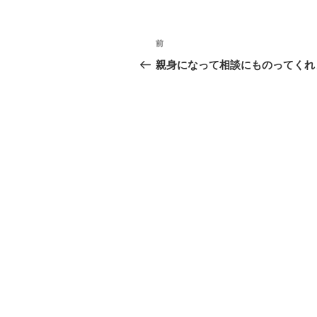
投
過
前
稿
去
親身になって相談にものってくれ
の
ナ
投
ビ
稿
ゲ
ー
シ
ョ
ン