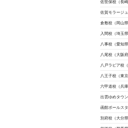
佐世保校（長
佐賀モラージ
倉敷校（岡山
入間校（埼玉
八事校（愛知
八尾校（大阪
八戸ラピア校
八王子校（東
六甲道校（兵
出雲ゆめタウ
函館ポールス
別府校（大分