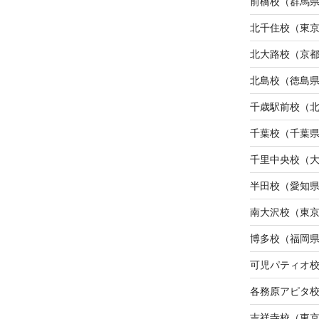
前橋校（群馬
北千住校（東
北大路校（京
北島校（徳島
千歳駅前校（
千葉校（千葉
千里中央校（
半田校（愛知
南大沢校（東
博多校（福岡
可児パティオ
各務原アピタ
吉祥寺校（東