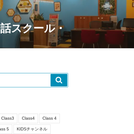
会話スクール・
検
索
Class3
Class4
Class 4
ass 5
KIDSチャンネル