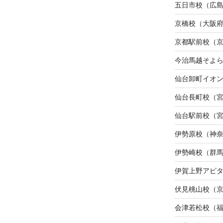
五日市校（広
京橋校（大阪
京都駅前校（
今治馬越そよ
仙台卸町イオ
仙台長町校（
仙台駅前校（
伊勢原校（神
伊勢崎校（群
伊賀上野アピ
伏見桃山校（
会津若松校（