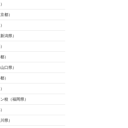
県）
東京都）
県）
（新潟県）
都）
京都）
（山口県）
京都）
県）
ウン校（福岡県）
都）
奈川県）