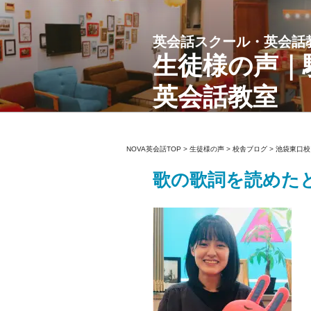
コ
ン
英会話スクール・英会話
テ
ン
生徒様の声｜
ツ
英会話教室
へ
ス
キ
ッ
NOVA英会話TOP
>
生徒様の声
>
校舎ブログ
>
池袋東口校
プ
歌の歌詞を読めた