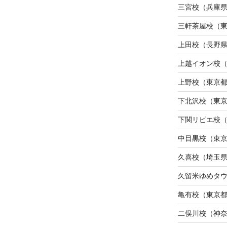
三宮校（兵庫
三軒茶屋校（
上田校（長野
上越イオン校
上野校（東京
下北沢校（東
下関リピエ校
中目黒校（東
久喜校（埼玉
久留米ゆめタ
亀有校（東京
二俣川校（神