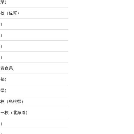
崎県）
ュ校（佐賀）
県）
県）
県）
府）
（青森県）
京都）
庫県）
ン校（島根県）
ター校（北海道）
県）