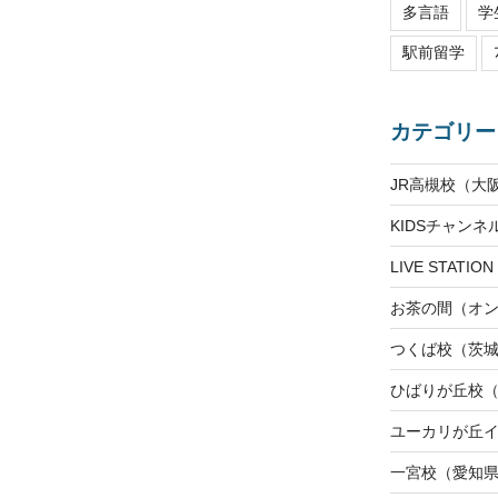
多言語
学
駅前留学
カテゴリー
JR高槻校（大
KIDSチャン
LIVE STAT
お茶の間（オ
つくば校（茨
ひばりが丘校
ユーカリが丘
一宮校（愛知