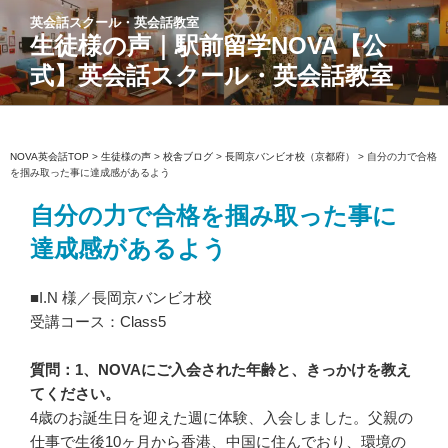
コ
英会話スクール・英会話教室
ン
生徒様の声｜駅前留学NOVA【公
テ
式】英会話スクール・英会話教室
ン
ツ
へ
ス
NOVA英会話TOP
>
生徒様の声
>
校舎ブログ
>
長岡京バンビオ校（京都府）
>
自分の力で合格
を掴み取った事に達成感があるよう
キ
ッ
自分の力で合格を掴み取った事に
プ
達成感があるよう
■I.N 様／長岡京バンビオ校
受講コース：Class5
質問：1、NOVAにご入会された年齢と、きっかけを教え
てください。
4歳のお誕生日を迎えた週に体験、入会しました。父親の
仕事で生後10ヶ月から香港、中国に住んでおり、環境の