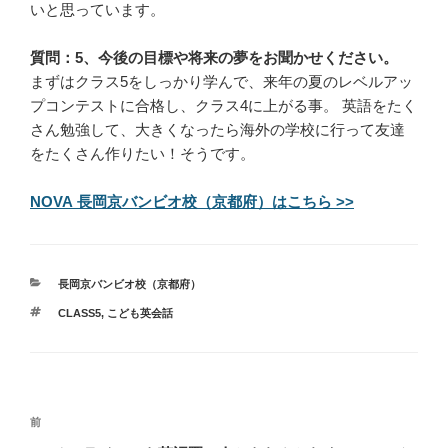
いと思っています。
質問：5、今後の目標や将来の夢をお聞かせください。
まずはクラス5をしっかり学んで、来年の夏のレベルアッ
プコンテストに合格し、クラス4に上がる事。 英語をたく
さん勉強して、大きくなったら海外の学校に行って友達
をたくさん作りたい！そうです。
NOVA 長岡京バンビオ校（京都府）はこちら >>
カ
長岡京バンビオ校（京都府）
テ
タ
CLASS5
,
こども英会話
ゴ
グ
リ
ー
投
過
前
稿
去