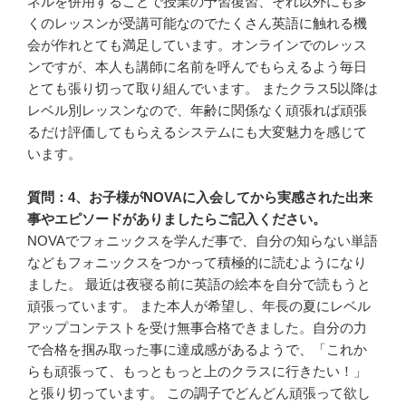
ネルを併用することで授業の予習復習、それ以外にも多
くのレッスンが受講可能なのでたくさん英語に触れる機
会が作れとても満足しています。オンラインでのレッス
ンですが、本人も講師に名前を呼んでもらえるよう毎日
とても張り切って取り組んでいます。 またクラス5以降は
レベル別レッスンなので、年齢に関係なく頑張れば頑張
るだけ評価してもらえるシステムにも大変魅力を感じて
います。
質問：4、お子様がNOVAに入会してから実感された出来
事やエピソードがありましたらご記入ください。
NOVAでフォニックスを学んだ事で、自分の知らない単語
などもフォニックスをつかって積極的に読むようになり
ました。 最近は夜寝る前に英語の絵本を自分で読もうと
頑張っています。 また本人が希望し、年長の夏にレベル
アップコンテストを受け無事合格できました。自分の力
で合格を掴み取った事に達成感があるようで、「これか
らも頑張って、もっともっと上のクラスに行きたい！」
と張り切っています。 この調子でどんどん頑張って欲し