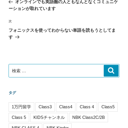
オンラインでも英語圏の人ともなんとなくコミュニケ
ナ
の
ーションが取れています
ビ
投
稿
ゲ
次
次
の
ー
フォニックスを使ってわからない単語を読もうとしてま
投
シ
す
稿
ョ
ン
検
検
索
索:
タグ
1万円留学
Class3
Class4
Class 4
Class5
Class 5
KIDSチャンネル
NBK Class2C/2B
NBK CLASS 4
NBK Kinder