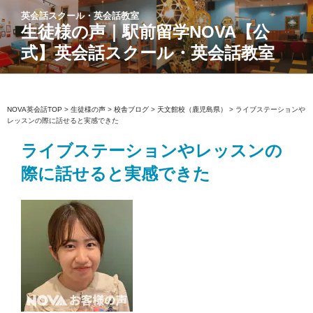
コ
英会話スクール・英会話教室
ン
生徒様の声｜駅前留学NOVA【公
テ
式】英会話スクール・英会話教室
ン
ツ
へ
ス
NOVA英会話TOP
>
生徒様の声
>
校舎ブログ
>
天文館校（鹿児島県）
>
ライブステーションや
レッスンの際に話せると実感できた
キ
ッ
ライブステーションやレッスンの
プ
際に話せると実感できた