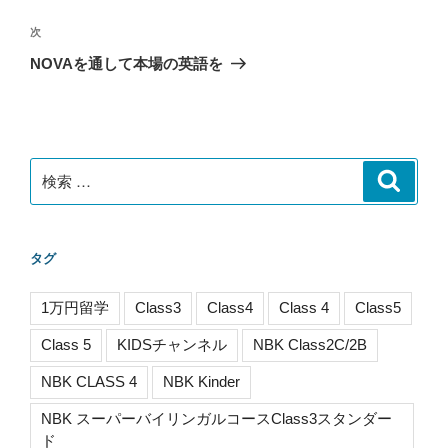
ナ
の
ビ
投
次
次
稿
ゲ
の
NOVAを通して本場の英語を
投
ー
稿
シ
ョ
ン
検
検
索
索:
タグ
1万円留学
Class3
Class4
Class 4
Class5
Class 5
KIDSチャンネル
NBK Class2C/2B
NBK CLASS 4
NBK Kinder
NBK スーパーバイリンガルコースClass3スタンダー
ド