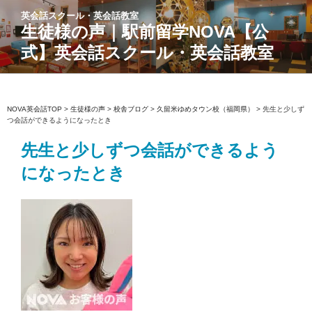
コ
英会話スクール・英会話教室
ン
生徒様の声｜駅前留学NOVA【公
テ
式】英会話スクール・英会話教室
ン
ツ
へ
ス
NOVA英会話TOP
>
生徒様の声
>
校舎ブログ
>
久留米ゆめタウン校（福岡県）
>
先生と少しず
つ会話ができるようになったとき
キ
ッ
先生と少しずつ会話ができるよう
プ
になったとき