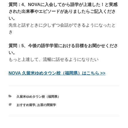
質問：4、NOVAに入会してから語学が上達した！と実感
された出来事やエピソードがありましたらご記入くださ
い。
先生と話すときに少しずつ会話ができるようになったと
き
質問：5、今後の語学学習における目標をお聞かせくださ
い。
もっと上達して、流暢に話せるようになりたい
NOVA 久留米ゆめタウン校（福岡県）はこちら >>
カ
久留米ゆめタウン校（福岡県）
テ
タ
おすすめ留学
,
お茶の間留学
ゴ
グ
リ
ー