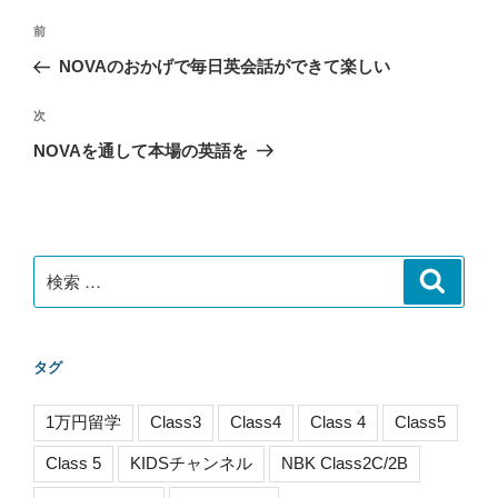
投
過
前
稿
去
NOVAのおかげで毎日英会話ができて楽しい
ナ
の
ビ
投
次
次
稿
ゲ
の
NOVAを通して本場の英語を
投
ー
稿
シ
ョ
ン
検
検
索
索:
タグ
1万円留学
Class3
Class4
Class 4
Class5
Class 5
KIDSチャンネル
NBK Class2C/2B