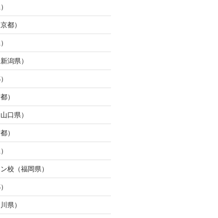
県）
東京都）
県）
（新潟県）
都）
京都）
（山口県）
京都）
県）
ウン校（福岡県）
都）
奈川県）