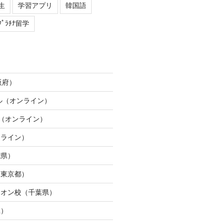
生
学習アプリ
韓国語
ﾌﾟﾗﾁﾅ留学
阪府）
ネル（オンライン）
ION（オンライン）
ンライン）
城県）
（東京都）
イオン校（千葉県）
県）