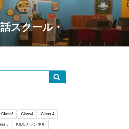
会話スクール・
検
索
Class3
Class4
Class 4
ass 5
KIDSチャンネル