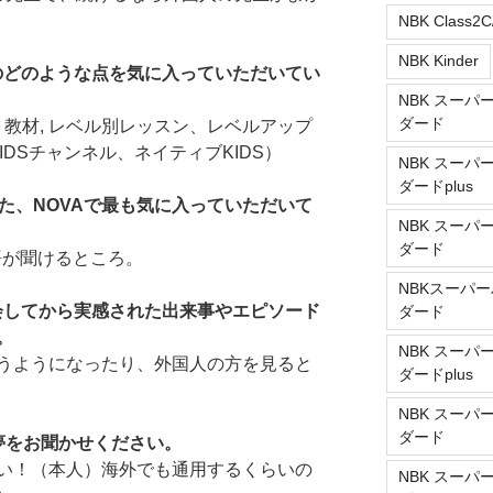
NBK Class2C
NBK Kinder
ルのどのような点を気に入っていただいてい
NBK スーパ
ダード
、教材, レベル別レッスン、レベルアップ
IDSチャンネル、ネイティブKIDS）
NBK スーパ
ダードplus
た、NOVAで最も気に入っていただいて
NBK スーパ
ダード
語が聞けるところ。
NBKスーパー
入会してから実感された出来事やエピソード
ダード
。
NBK スーパ
うようになったり、外国人の方を見ると
ダードplus
NBK スーパ
ダード
夢をお聞かせください。
い！（本人）海外でも通用するくらいの
NBK スーパ