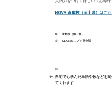
英語力をつけてほしい（お母様
NOVA 倉敷校（岡山県）はこちら
カ
倉敷校（岡山県）
テ
タ
CLASS5
,
こども英会話
ゴ
グ
リ
ー
投
過
前
稿
去
自宅でも学んだ単語や歌などを聞
の
てくれます
ナ
投
ビ
稿
ゲ