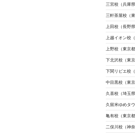
三宮校（兵庫
三軒茶屋校（
上田校（長野
上越イオン校
上野校（東京
下北沢校（東
下関リピエ校
中目黒校（東
久喜校（埼玉
久留米ゆめタ
亀有校（東京
二俣川校（神