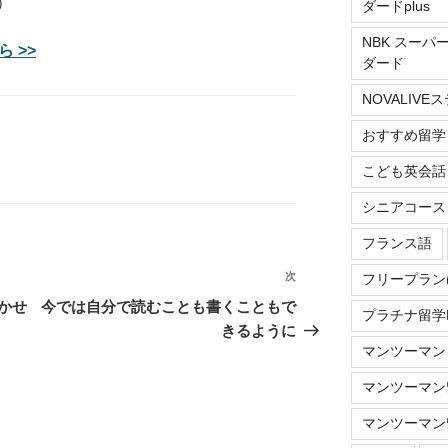
）
ダードplus
NBK スーパ
 >>
ダード
NOVALIV
おすすめ留学
こども英会話
シニアコース
フランス語
次
次
フリープラン
の
かせ
今では自分で読むことも書くこともで
プラチナ留学Do
投
きるように
稿
マンツーマン
マンツーマン留
マンツーマン留