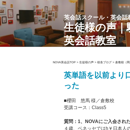
コ
ン
英会話スクール・英会話
テ
ン
生徒様の声｜
ツ
英会話教室
へ
ス
キ
ッ
NOVA英会話TOP
>
生徒様の声
>
校舎ブログ
>
倉敷校（岡
プ
英単語を以前より
った
■櫻田 悠馬 様／倉敷校
受講コース：Class5
質問：1、NOVAにご入会さ
４歳、ベネッセではh￥日本人