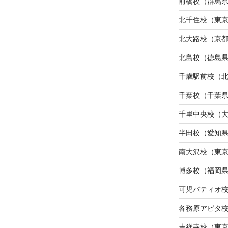
前橋校（群馬
北千住校（東
北大路校（京
北島校（徳島
千歳駅前校（
千葉校（千葉
千里中央校（
半田校（愛知
南大沢校（東
博多校（福岡
可児パティオ
各務原アピタ
吉祥寺校（東