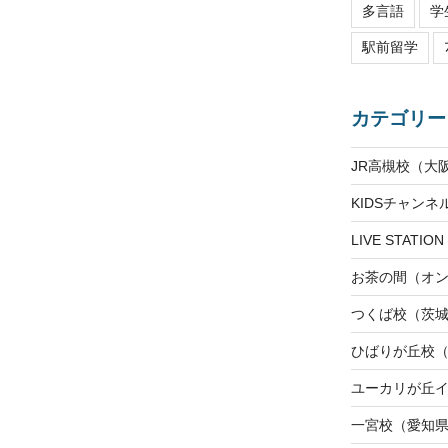
多言語
学
駅前留学
カテゴリー
JR高槻校（大
KIDSチャン
LIVE STAT
お茶の間（オ
つくば校（茨
ひばりが丘校
ユーカリが丘
一宮校（愛知