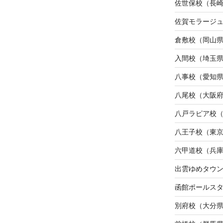
佐世保校（長
佐賀モラージ
倉敷校（岡山
入間校（埼玉
八事校（愛知
八尾校（大阪
八戸ラピア校
八王子校（東
六甲道校（兵
出雲ゆめタウ
函館ポールス
別府校（大分