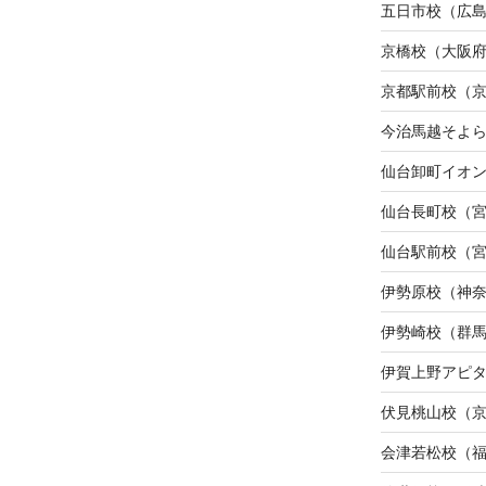
五日市校（広
京橋校（大阪
京都駅前校（
今治馬越そよ
仙台卸町イオ
仙台長町校（
仙台駅前校（
伊勢原校（神
伊勢崎校（群
伊賀上野アピ
伏見桃山校（
会津若松校（