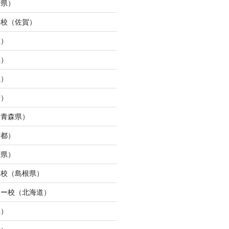
崎県）
ュ校（佐賀）
県）
県）
県）
府）
（青森県）
京都）
庫県）
ン校（島根県）
ター校（北海道）
県）