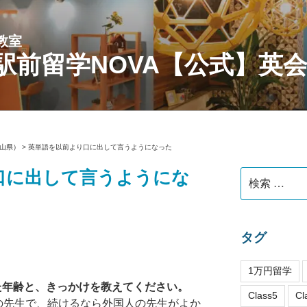
教室
駅前留学NOVA【公式】英
山県）
>
英単語を以前より口に出して言うようになった
口に出して言うようにな
検
索:
タグ
1万円留学
れた年齢と、きっかけを教えてください。
Class5
Cl
の先生で、続けるなら外国人の先生がよか