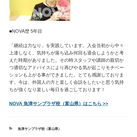
■NOVA歴 5年目
「継続は力なり」を実践しています。入会当初から中々
上達しなく、気持ちが落ち込み何回も退会しようかと考
えた時期がありました。その時スタッフや講師の親切か
つ適切なアドバイスにより再びやる気が起こりモチベー
ションも上がる事ができました。とても感謝しておりま
す。今は、外国人の方と楽しく会話をしたいと思う気持
ちが強くなり楽しい毎日を過ごしております！
NOVA 魚津サンプラザ校（富山県）はこちら >>
カ
魚津サンプラザ校（富山県）
テ