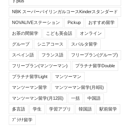
ドplus
NBK スーパーバイリンガルコースKinderスタンダード
NOVALIVEステーション
Pickup
おすすめ留学
お茶の間留学
こども英会話
オンライン
グループ
シニアコース
スパルタ留学
スペイン語
フランス語
フリープラン(グループ)
フリープラン(マンツーマン)
プラチナ留学Double
プラチナ留学Light
マンツーマン
マンツーマン留学
マンツーマン留学(月8回)
マンツーマン留学(月12回)
一括
中国語
多言語
学生
学習アプリ
韓国語
駅前留学
ﾌﾟﾗﾁﾅ留学