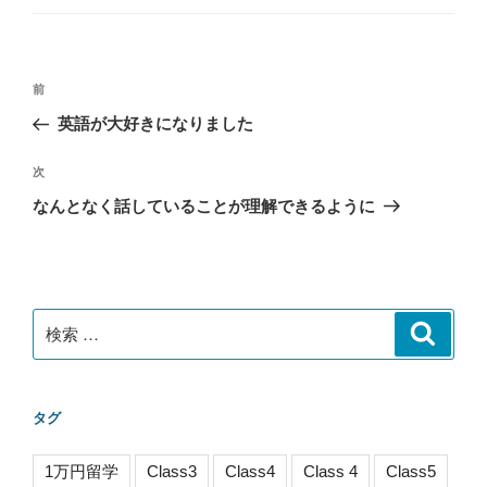
ゴ
リ
ー
投
過
前
稿
去
英語が大好きになりました
ナ
の
ビ
投
次
次
稿
ゲ
の
なんとなく話していることが理解できるように
投
ー
稿
シ
ョ
ン
検
検
索
索:
タグ
1万円留学
Class3
Class4
Class 4
Class5