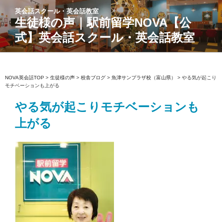
コ
英会話スクール・英会話教室
ン
生徒様の声｜駅前留学NOVA【公
テ
式】英会話スクール・英会話教室
ン
ツ
へ
ス
NOVA英会話TOP
>
生徒様の声
>
校舎ブログ
>
魚津サンプラザ校（富山県）
>
やる気が起こり
モチベーションも上がる
キ
ッ
やる気が起こりモチベーションも
プ
上がる