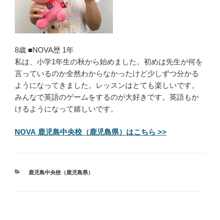
8歳 ■NOVA歴 1年
私は、小学1年生の秋から始めました。初めは先生が何を
言っているのか全然わからなかったけど少しずつ分かる
ようになってきました。レッスンはとても楽しいです。
みんなで英語のゲームをするのが大好きです。英語もか
けるようになって嬉しいです。
NOVA 鹿児島中央校（鹿児島県）はこちら >>
カ
鹿児島中央校（鹿児島県）
テ
ゴ
リ
ー