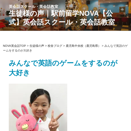
コ
英会話スクール・英会話教室
ン
生徒様の声｜駅前留学NOVA【公
テ
式】英会話スクール・英会話教室
ン
ツ
へ
ス
NOVA英会話TOP
>
生徒様の声
>
校舎ブログ
>
鹿児島中央校（鹿児島県）
>
みんなで英語のゲ
ームをするのが大好き
キ
ッ
みんなで英語のゲームをするのが
プ
大好き