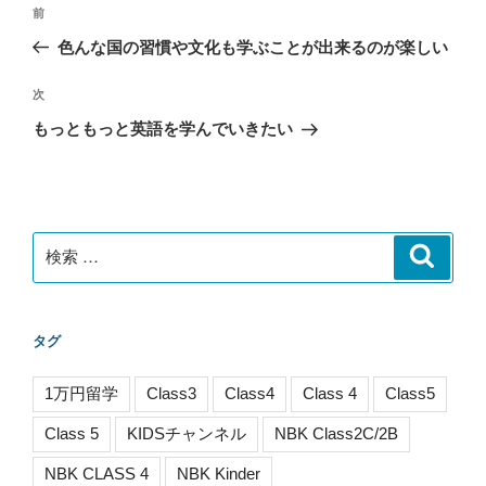
投
過
前
稿
去
色んな国の習慣や文化も学ぶことが出来るのが楽しい
ナ
の
ビ
投
次
次
稿
ゲ
の
もっともっと英語を学んでいきたい
投
ー
稿
シ
ョ
ン
検
検
索
索:
タグ
1万円留学
Class3
Class4
Class 4
Class5
Class 5
KIDSチャンネル
NBK Class2C/2B
NBK CLASS 4
NBK Kinder