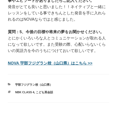
事やエピソードがありましたらご記入ください。
発音がとても良いと思いました！！ネイティブと一緒に
レッスンをしている事できちんとした発音を手に入れら
れるのはNOVAならではと感じました。
質問：5、今後の目標や将来の夢をお聞かせください。
とにかくいろいろな人とコミュニケーションが取れる人
になって欲しいです。また受験の際、心配いらないくら
いの英語力を今のうちにつけておいて欲しいです。
NOVA 宇部フジグラン校（山口県）はこちら >>
カ
宇部フジグラン校（山口県）
テ
タ
NBK CLASS 4
,
こども英会話
ゴ
グ
リ
ー