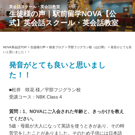
コ
英会話スクール・英会話教室
ン
生徒様の声｜駅前留学NOVA【公
テ
式】英会話スクール・英会話教室
ン
ツ
へ
ス
NOVA英会話TOP
>
生徒様の声
>
校舎ブログ
>
宇部フジグラン校（山口県）
>
発音がとても良
いと思いました！！
キ
ッ
発音がとても良いと思いまし
プ
た！！
■松井 咲花 様／宇部フジグラン校
受講コース：NBK Class 4
質問：1、NOVAにご入会された年齢と、きっかけを教え
てください。
5歳・母親が大人になって英語を使うときがあり、その時
苦労をしたことがありました。そのため子供には日本語