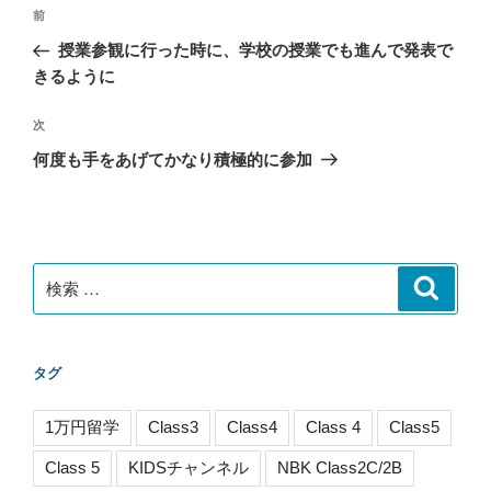
投
過
前
稿
去
授業参観に行った時に、学校の授業でも進んで発表で
ナ
の
きるように
ビ
投
稿
ゲ
次
次
の
ー
何度も手をあげてかなり積極的に参加
投
シ
稿
ョ
ン
検
検
索
索:
タグ
1万円留学
Class3
Class4
Class 4
Class5
Class 5
KIDSチャンネル
NBK Class2C/2B