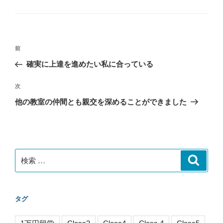
テ
ゴ
リ
ー
投
過
前
稿
去
確実に上達を進めたい私に合っている
ナ
の
ビ
投
次
次
稿
ゲ
の
他の教室の仲間とも親交を深めることができました
投
ー
稿
シ
ョ
ン
検
検
索
索:
タグ