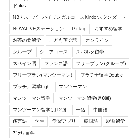
ドplus
NBK スーパーバイリンガルコースKinderスタンダード
NOVALIVEステーション
Pickup
おすすめ留学
お茶の間留学
こども英会話
オンライン
グループ
シニアコース
スパルタ留学
スペイン語
フランス語
フリープラン(グループ)
フリープラン(マンツーマン)
プラチナ留学Double
プラチナ留学Light
マンツーマン
マンツーマン留学
マンツーマン留学(月8回)
マンツーマン留学(月12回)
一括
中国語
多言語
学生
学習アプリ
韓国語
駅前留学
ﾌﾟﾗﾁﾅ留学