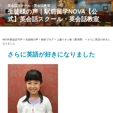
コ
英会話スクール・英会話教室
ン
生徒様の声｜駅前留学NOVA【公
テ
式】英会話スクール・英会話教室
ン
ツ
へ
ス
NOVA英会話TOP
>
生徒様の声
>
校舎ブログ
>
上越イオン校（新潟県）
>
さらに英語が好きに
なりました
キ
ッ
さらに英語が好きになりました
プ