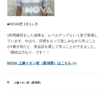
■NOVA歴 1年1ヶ月
1年間練習をした成果を、レベルアップという形で実感し
ています。やはり、目標をもって楽しみながら学ぶこと
が1番大切だと、英会話を通して学ぶことができました。
「継続は力なり」です！！
NOVA 上越イオン校（新潟県）はこちら >>
カ
上越イオン校（新潟県）
テ
ゴ
リ
ー
投