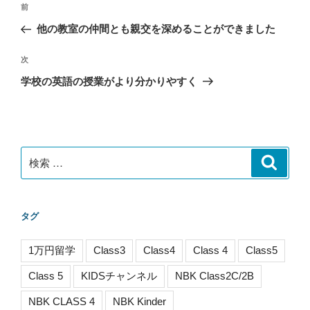
過
前
稿
去
他の教室の仲間とも親交を深めることができました
ナ
の
ビ
投
次
次
稿
ゲ
の
学校の英語の授業がより分かりやすく
投
ー
稿
シ
ョ
ン
検
検
索
索:
タグ
1万円留学
Class3
Class4
Class 4
Class5
Class 5
KIDSチャンネル
NBK Class2C/2B
NBK CLASS 4
NBK Kinder