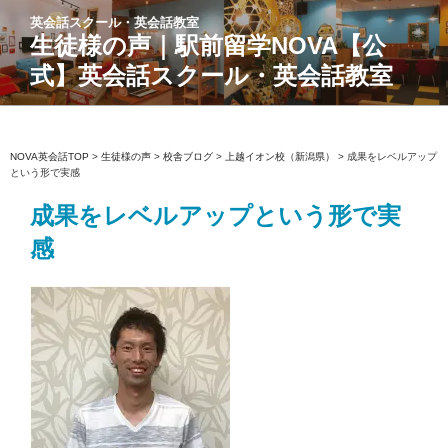
コ
英会話スクール・英会話教室
ン
生徒様の声｜駅前留学NOVA【公
テ
式】英会話スクール・英会話教室
ン
ツ
へ
ス
NOVA英会話TOP
>
生徒様の声
>
校舎ブログ
>
上越イオン校（新潟県）
>
成果をレベルアップ
という形で実感
キ
ッ
成果をレベルアップという形で実
プ
感