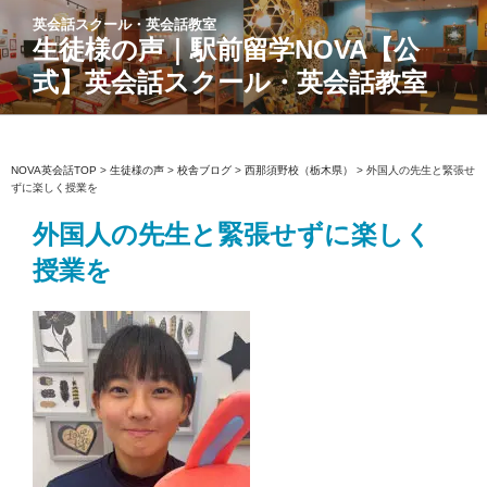
コ
英会話スクール・英会話教室
ン
生徒様の声｜駅前留学NOVA【公
テ
式】英会話スクール・英会話教室
ン
ツ
へ
ス
NOVA英会話TOP
>
生徒様の声
>
校舎ブログ
>
西那須野校（栃木県）
>
外国人の先生と緊張せ
ずに楽しく授業を
キ
ッ
外国人の先生と緊張せずに楽しく
プ
授業を