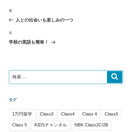
投
過
前
稿
去
人との出会いも楽しみの一つ
ナ
の
ビ
投
次
次
稿
ゲ
の
学校の英語も簡単！
投
ー
稿
シ
ョ
ン
検
検
索
索:
タグ
1万円留学
Class3
Class4
Class 4
Class5
Class 5
KIDSチャンネル
NBK Class2C/2B