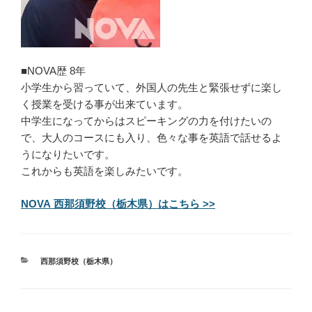
■NOVA歴 8年
小学生から習っていて、外国人の先生と緊張せずに楽し
く授業を受ける事が出来ています。
中学生になってからはスピーキングの力を付けたいの
で、大人のコースにも入り、色々な事を英語で話せるよ
うになりたいです。
これからも英語を楽しみたいです。
NOVA 西那須野校（栃木県）はこちら >>
カ
西那須野校（栃木県）
テ
ゴ
リ
ー