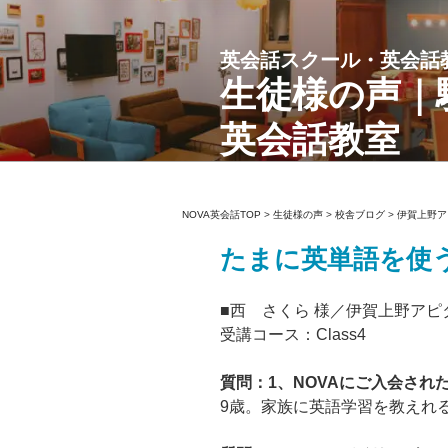
コ
ン
英会話スクール・英会話
テ
ン
生徒様の声｜
ツ
英会話教室
へ
ス
キ
ッ
NOVA英会話TOP
>
生徒様の声
>
校舎ブログ
>
伊賀上野ア
プ
たまに英単語を使
■西 さくら 様／伊賀上野アピ
受講コース：Class4
質問：1、NOVAにご入会さ
9歳。家族に英語学習を教えれ