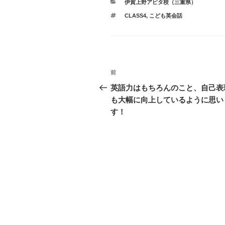
カ
伊賀上野アピタ校（三重県）
テ
タ
CLASS4
,
こども英会話
ゴ
グ
リ
ー
投
過
前
稿
去
英語力はもちろんのこと、自己表
の
も大幅に向上しているように思い
ナ
投
す！
ビ
稿
ゲ
ー
シ
ョ
ン