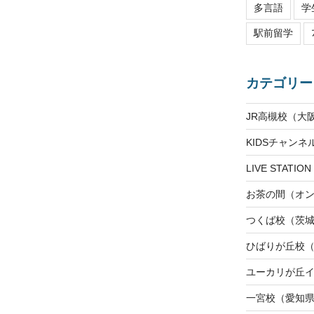
多言語
学
駅前留学
カテゴリー
JR高槻校（大
KIDSチャン
LIVE STAT
お茶の間（オ
つくば校（茨
ひばりが丘校
ユーカリが丘
一宮校（愛知