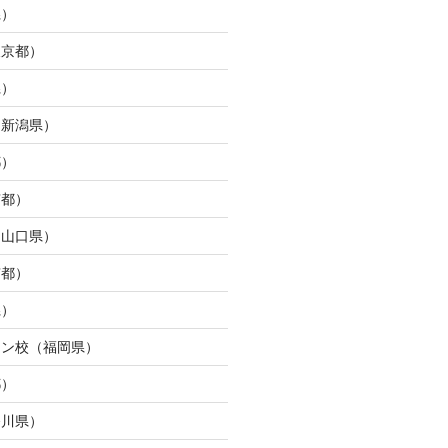
県）
東京都）
県）
（新潟県）
都）
京都）
（山口県）
京都）
県）
ウン校（福岡県）
都）
奈川県）