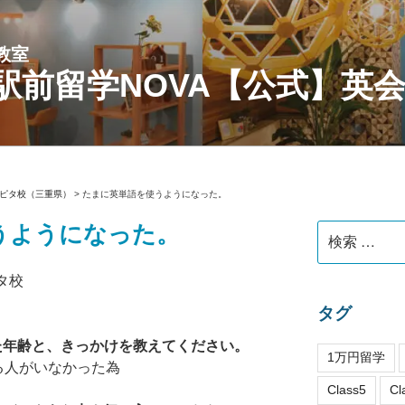
教室
駅前留学NOVA【公式】英
ピタ校（三重県）
>
たまに英単語を使うようになった。
うようになった。
検
索:
タ校
タグ
れた年齢と、きっかけを教えてください。
1万円留学
る人がいなかった為
Class5
Cl