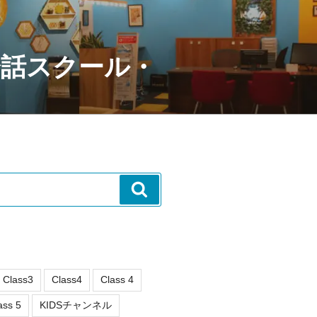
会話スクール・
検
索
Class3
Class4
Class 4
ass 5
KIDSチャンネル