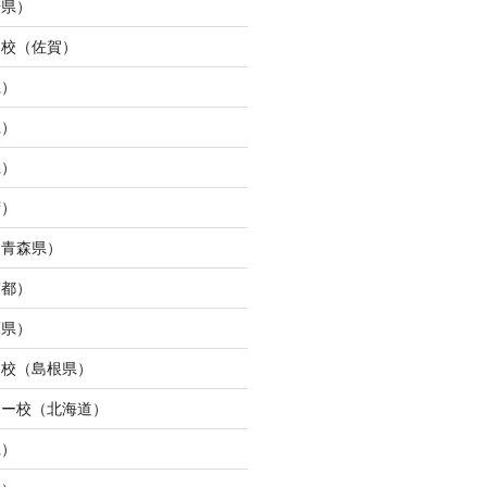
崎県）
ュ校（佐賀）
県）
県）
県）
府）
（青森県）
京都）
庫県）
ン校（島根県）
ター校（北海道）
県）