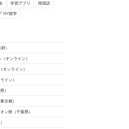
生
学習アプリ
韓国語
ﾌﾟﾗﾁﾅ留学
阪府）
ネル（オンライン）
ION（オンライン）
ンライン）
城県）
（東京都）
イオン校（千葉県）
県）