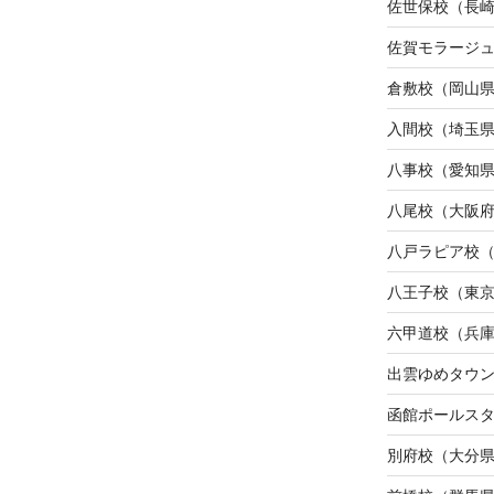
佐世保校（長
佐賀モラージ
倉敷校（岡山
入間校（埼玉
八事校（愛知
八尾校（大阪
八戸ラピア校
八王子校（東
六甲道校（兵
出雲ゆめタウ
函館ポールス
別府校（大分