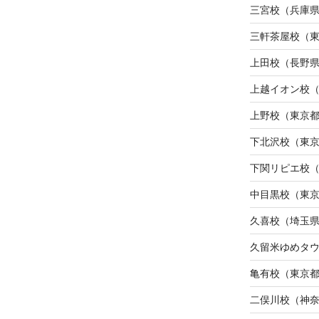
三宮校（兵庫
三軒茶屋校（
上田校（長野
上越イオン校
上野校（東京
下北沢校（東
下関リピエ校
中目黒校（東
久喜校（埼玉
久留米ゆめタ
亀有校（東京
二俣川校（神