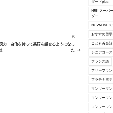
ダードplus
NBK スーパ
ダード
NOVALIV
おすすめ留学
次
次
の
こども英会話
現力
自信を持って英語を話せるようになっ
投
ま
た
シニアコース
稿
フランス語
フリープラン
プラチナ留学Do
マンツーマン
マンツーマン留
マンツーマン留