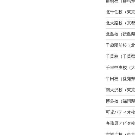
前橋校（群馬
北千住校（東
北大路校（京
北島校（徳島
千歳駅前校（
千葉校（千葉
千里中央校（
半田校（愛知
南大沢校（東
博多校（福岡
可児パティオ
各務原アピタ
吉祥寺校（東