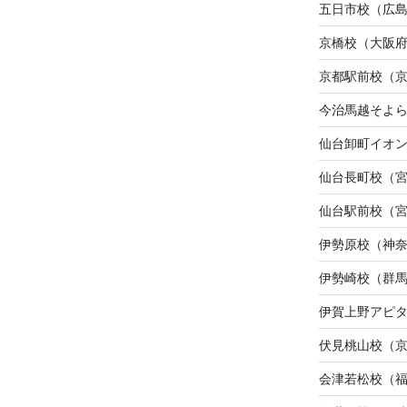
五日市校（広
京橋校（大阪
京都駅前校（
今治馬越そよ
仙台卸町イオ
仙台長町校（
仙台駅前校（
伊勢原校（神
伊勢崎校（群
伊賀上野アピ
伏見桃山校（
会津若松校（