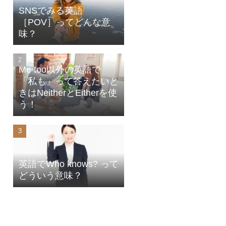
SNSでみる英語
［POV］ってどんな意
味？
Me too以外の英語で
「私も」って答えたいと
きはNeitherとEitherを使
う！
英語でWho knows? って
どういう意味？