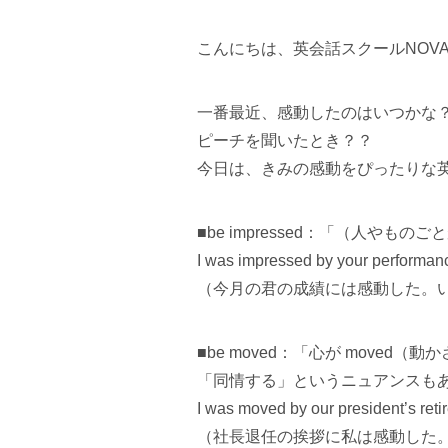
こんにちは、英会話スクールNOV
一番最近、感動したのはいつかな
ピーチを聞いたとき？？
今日は、きみの感動をぴったりな
■be impressed：「（人や
I was impressed by your performan
（今月の君の成績には感動した。
■be moved：「心が move
「同情する」というニュアンスも
I was moved by our president’s ret
（社長退任の挨拶に私は感動した