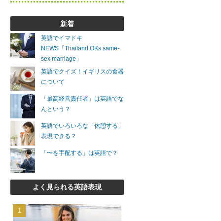
新着
英語でイマドキ
NEWS「Thailand OKs same-
sex marriage」
英語でクイズ！イギリスの食器
について
「最高経営責任者」は英語でな
んという？
英語でいろいろな「休憩する」
表現できる？
「〜を手配する」は英語で？
よく見られる英語表現