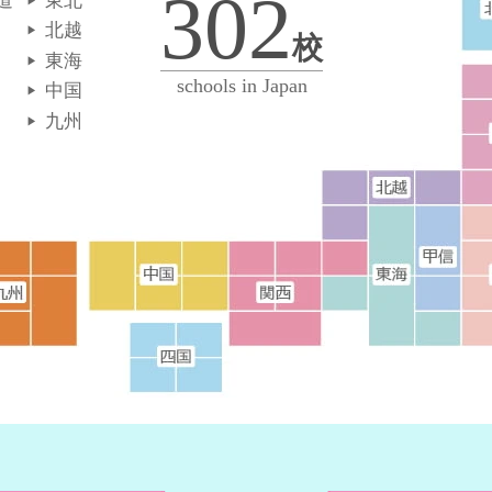
302
道
東北
北越
校
東海
schools in Japan
中国
九州