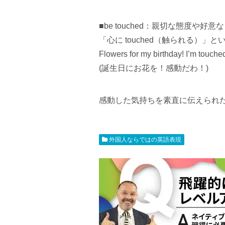
■be touched：親切な態度や好
「心に touched（触られる）」
Flowers for my birthday! I’m touche
(誕生日にお花を！感動だわ！)
感動した気持ちを素直に伝えられた
外国人ならではの英語表現