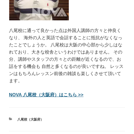
八尾校に通って良かった点は外国人講師の方々と仲良く
なり、 海外の人と英語で会話することに抵抗がなくなっ
たことでしょうか。 八尾校は大阪の中心部から少しはな
れており、大きな校舎というわけではありません。 その
分、講師やスタッフの方々との距離が近くなるので、お
話をする機会も 自然と多くなるのが良いですね。 レッス
ンはもちろんレッスン前後の雑談も楽しくさせて頂いて
ます。
NOVA 八尾校（大阪府）はこちら >>
カ
八尾校（大阪府）
テ
ゴ