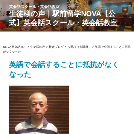
コ
英会話スクール・英会話教室
ン
生徒様の声｜駅前留学NOVA【公
テ
式】英会話スクール・英会話教室
ン
ツ
へ
ス
NOVA英会話TOP
>
生徒様の声
>
校舎ブログ
>
八尾校（大阪府）
>
英語で会話することに抵抗
がなくなった
キ
ッ
英語で会話することに抵抗がなく
プ
なった