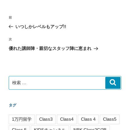
リ
ー
投
過
前
稿
去
いつしかレベルもアップ!!
ナ
の
ビ
投
次
次
稿
ゲ
の
優れた講師陣・親切なスタッフ陣に恵まれ
投
ー
稿
シ
ョ
ン
検
検
索
索:
タグ
1万円留学
Class3
Class4
Class 4
Class5
Class 5
KIDSチャンネル
NBK Class2C/2B