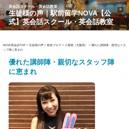
コ
英会話スクール・英会話教室
ン
生徒様の声｜駅前留学NOVA【公
テ
式】英会話スクール・英会話教室
ン
ツ
へ
ス
NOVA英会話TOP
>
生徒様の声
>
校舎ブログ
>
八尾校（大阪府）
>
優れた講師陣・親切なスタ
ッフ陣に恵まれ
キ
ッ
優れた講師陣・親切なスタッフ陣
プ
に恵まれ