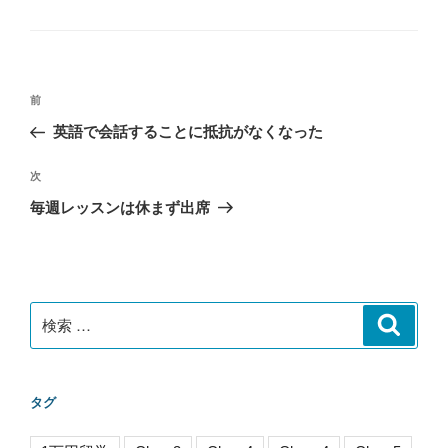
テ
ゴ
リ
ー
投
過
前
稿
去
英語で会話することに抵抗がなくなった
ナ
の
ビ
投
次
次
稿
ゲ
の
毎週レッスンは休まず出席
投
ー
稿
シ
ョ
ン
検
検
索
索:
タグ