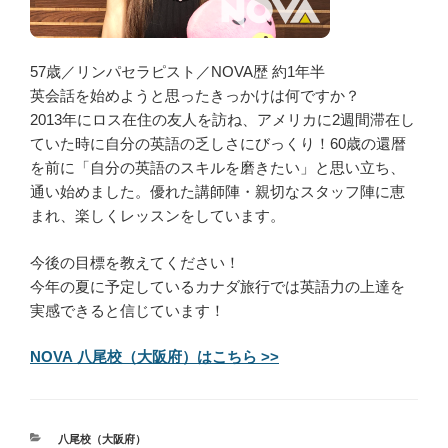
57歳／リンパセラピスト／NOVA歴 約1年半
英会話を始めようと思ったきっかけは何ですか？
2013年にロス在住の友人を訪ね、アメリカに2週間滞在し
ていた時に自分の英語の乏しさにびっくり！60歳の還暦
を前に「自分の英語のスキルを磨きたい」と思い立ち、
通い始めました。優れた講師陣・親切なスタッフ陣に恵
まれ、楽しくレッスンをしています。
今後の目標を教えてください！
今年の夏に予定しているカナダ旅行では英語力の上達を
実感できると信じています！
NOVA 八尾校（大阪府）はこちら >>
カ
八尾校（大阪府）