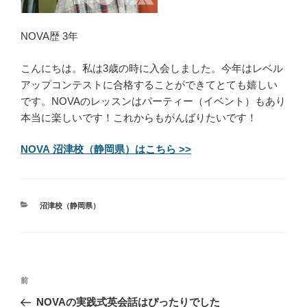
NOVA歴 3年
こんにちは。私は3歳の時に入会しました。今年はレベル
アップコンテストに合格することができてとても嬉しい
です。NOVAのレッスンはパーティー（イベント）もあり
本当に楽しいです！これからもがんばりたいです！
NOVA 沼津校（静岡県）はこちら >>
カ
沼津校（静岡県）
テ
ゴ
リ
ー
投
過
前
稿
去
NOVAの実践式英会話はぴったりでした