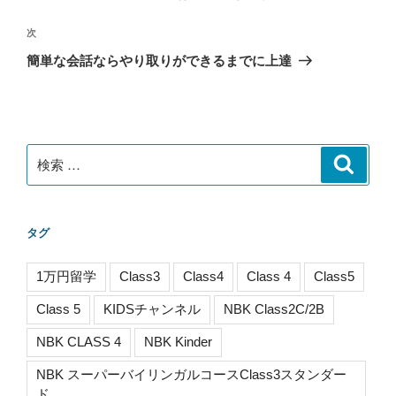
ナ
の
ビ
投
次
次
稿
ゲ
の
簡単な会話ならやり取りができるまでに上達
投
ー
稿
シ
ョ
ン
検
検
索
索:
タグ
1万円留学
Class3
Class4
Class 4
Class5
Class 5
KIDSチャンネル
NBK Class2C/2B
NBK CLASS 4
NBK Kinder
NBK スーパーバイリンガルコースClass3スタンダー
ド