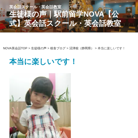
コ
英会話スクール・英会話教室
ン
生徒様の声｜駅前留学NOVA【公
テ
式】英会話スクール・英会話教室
ン
ツ
へ
ス
NOVA英会話TOP
>
生徒様の声
>
校舎ブログ
>
沼津校（静岡県）
>
本当に楽しいです！
キ
本当に楽しいです！
ッ
プ