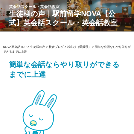
コ
英会話スクール・英会話教室
ン
生徒様の声｜駅前留学NOVA【公
テ
式】英会話スクール・英会話教室
ン
ツ
へ
ス
NOVA英会話TOP
>
生徒様の声
>
校舎ブログ
>
松山校（愛媛県）
>
簡単な会話ならやり取りが
できるまでに上達
キ
ッ
簡単な会話ならやり取りができる
プ
までに上達