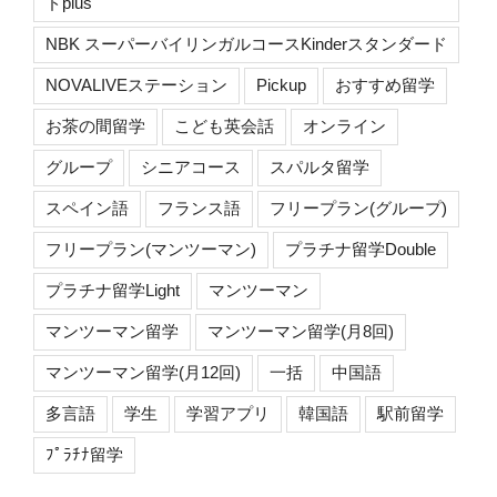
ドplus
NBK スーパーバイリンガルコースKinderスタンダード
NOVALIVEステーション
Pickup
おすすめ留学
お茶の間留学
こども英会話
オンライン
グループ
シニアコース
スパルタ留学
スペイン語
フランス語
フリープラン(グループ)
フリープラン(マンツーマン)
プラチナ留学Double
プラチナ留学Light
マンツーマン
マンツーマン留学
マンツーマン留学(月8回)
マンツーマン留学(月12回)
一括
中国語
多言語
学生
学習アプリ
韓国語
駅前留学
ﾌﾟﾗﾁﾅ留学