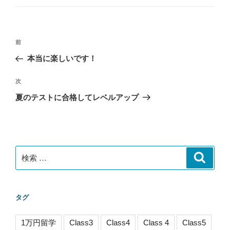
ゴ
リ
ー
投
過
前
稿
去
本当に楽しいです！
ナ
の
ビ
投
次
次
稿
ゲ
の
夏のテストに合格してレベルアップ
投
ー
稿
シ
ョ
ン
検
検
索
索:
タグ
1万円留学
Class3
Class4
Class 4
Class5