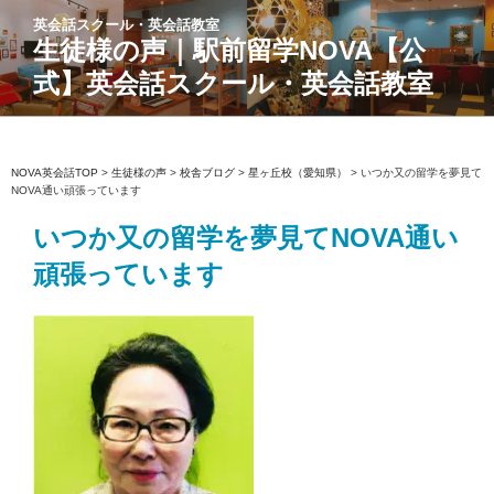
コ
英会話スクール・英会話教室
ン
生徒様の声｜駅前留学NOVA【公
テ
式】英会話スクール・英会話教室
ン
ツ
へ
ス
NOVA英会話TOP
>
生徒様の声
>
校舎ブログ
>
星ヶ丘校（愛知県）
>
いつか又の留学を夢見て
NOVA通い頑張っています
キ
ッ
いつか又の留学を夢見てNOVA通い
プ
頑張っています