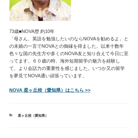
73歳■NOVA歴 約10年
「母さん、英語を勉強したいのならNOVAを勧めるよ」と
の末娘の一言でNOVAとの御縁を得ました。以来十数年
色々な国の先生方や多くのNOVA友と知り合えて今日に至
ってます。６０歳の時、海外短期留学の魅力を経験し
て、より会話力の重要性を感じました。いつか又の留学
を夢見てNOVA通い頑張っています。
NOVA 星ヶ丘校（愛知県）はこちら >>
カ
星ヶ丘校（愛知県）
テ
ゴ
リ
ー