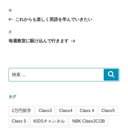
投
過
前
稿
去
これからも楽しく英語を学んでいきたい
ナ
の
ビ
投
次
次
稿
ゲ
の
毎週教室に駆け込んで行きます
投
ー
稿
シ
ョ
ン
検
検
索
索:
タグ
1万円留学
Class3
Class4
Class 4
Class5
Class 5
KIDSチャンネル
NBK Class2C/2B