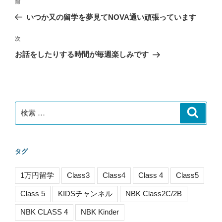
過
前
稿
去
いつか又の留学を夢見てNOVA通い頑張っています
ナ
の
ビ
投
次
次
稿
ゲ
の
お話をしたりする時間が毎週楽しみです
投
ー
稿
シ
ョ
ン
検
検
索
索:
タグ
1万円留学
Class3
Class4
Class 4
Class5
Class 5
KIDSチャンネル
NBK Class2C/2B
NBK CLASS 4
NBK Kinder