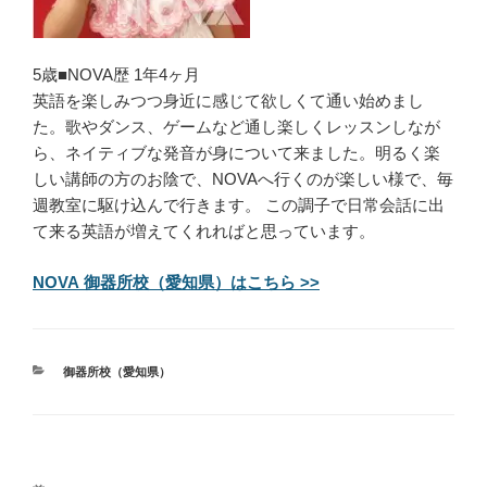
5歳■NOVA歴 1年4ヶ月
英語を楽しみつつ身近に感じて欲しくて通い始めまし
た。歌やダンス、ゲームなど通し楽しくレッスンしなが
ら、ネイティブな発音が身について来ました。明るく楽
しい講師の方のお陰で、NOVAへ行くのが楽しい様で、毎
週教室に駆け込んで行きます。 この調子で日常会話に出
て来る英語が増えてくれればと思っています。
NOVA 御器所校（愛知県）はこちら >>
カ
御器所校（愛知県）
テ
ゴ
リ
ー
投