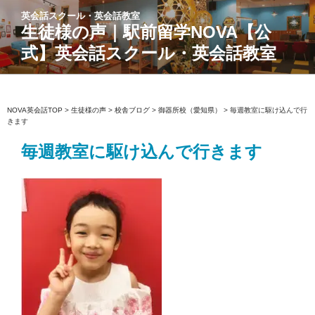
コ
英会話スクール・英会話教室
ン
生徒様の声｜駅前留学NOVA【公
テ
式】英会話スクール・英会話教室
ン
ツ
へ
ス
NOVA英会話TOP
>
生徒様の声
>
校舎ブログ
>
御器所校（愛知県）
>
毎週教室に駆け込んで行
きます
キ
ッ
毎週教室に駆け込んで行きます
プ