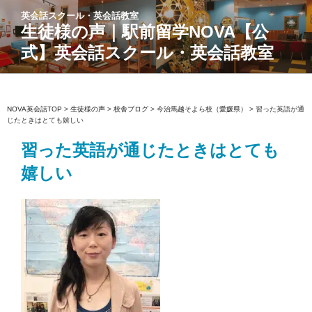
コ
英会話スクール・英会話教室
ン
生徒様の声｜駅前留学NOVA【公
テ
式】英会話スクール・英会話教室
ン
ツ
へ
ス
NOVA英会話TOP
>
生徒様の声
>
校舎ブログ
>
今治馬越そよら校（愛媛県）
>
習った英語が通
じたときはとても嬉しい
キ
ッ
習った英語が通じたときはとても
プ
嬉しい