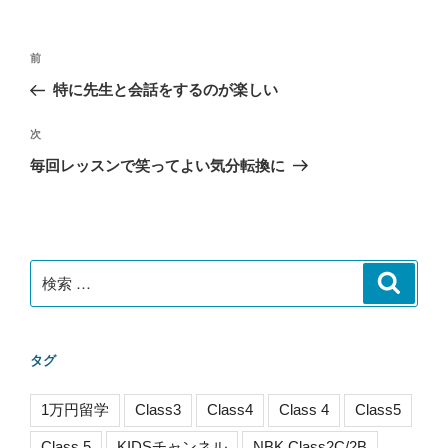
リ
ー
投
過
前
稿
去
特に先生と会話をするのが楽しい
ナ
の
ビ
投
次
次
稿
ゲ
の
毎回レッスンで笑ってよい気分転換に
投
ー
稿
シ
ョ
ン
検
検
索
索:
タグ
1万円留学
Class3
Class4
Class 4
Class5
Class 5
KIDSチャンネル
NBK Class2C/2B