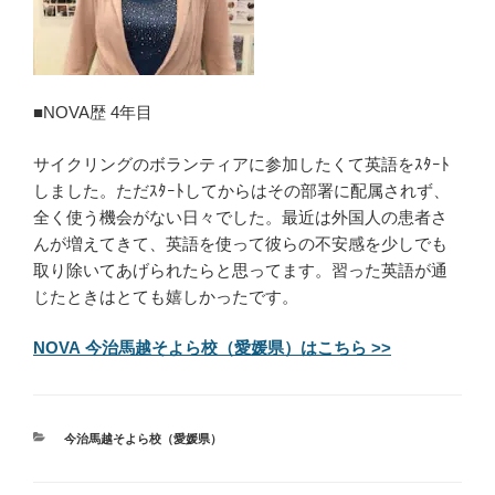
■NOVA歴 4年目
サイクリングのボランティアに参加したくて英語をｽﾀｰﾄ
しました。ただｽﾀｰﾄしてからはその部署に配属されず、
全く使う機会がない日々でした。最近は外国人の患者さ
んが増えてきて、英語を使って彼らの不安感を少しでも
取り除いてあげられたらと思ってます。習った英語が通
じたときはとても嬉しかったです。
NOVA 今治馬越そよら校（愛媛県）はこちら >>
カ
今治馬越そよら校（愛媛県）
テ
ゴ