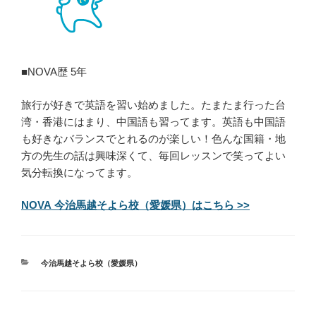
■NOVA歴 5年
旅行が好きで英語を習い始めました。たまたま行った台
湾・香港にはまり、中国語も習ってます。英語も中国語
も好きなバランスでとれるのが楽しい！色んな国籍・地
方の先生の話は興味深くて、毎回レッスンで笑ってよい
気分転換になってます。
NOVA 今治馬越そよら校（愛媛県）はこちら >>
カ
今治馬越そよら校（愛媛県）
テ
ゴ
リ
ー