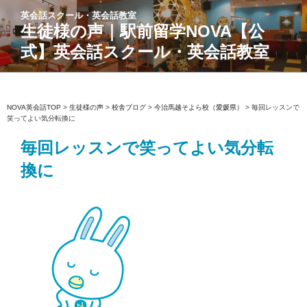
コ
英会話スクール・英会話教室
ン
生徒様の声｜駅前留学NOVA【公
テ
式】英会話スクール・英会話教室
ン
ツ
へ
ス
NOVA英会話TOP
>
生徒様の声
>
校舎ブログ
>
今治馬越そよら校（愛媛県）
>
毎回レッスンで
笑ってよい気分転換に
キ
ッ
毎回レッスンで笑ってよい気分転
プ
換に