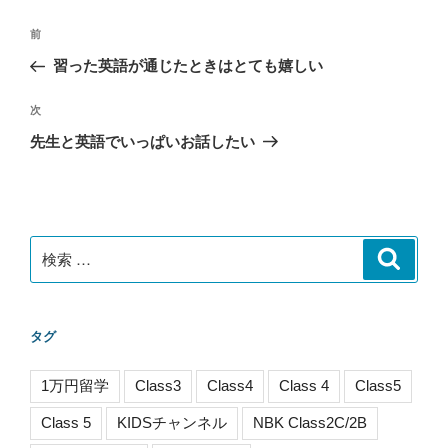
投
過
前
稿
去
習った英語が通じたときはとても嬉しい
ナ
の
ビ
投
次
次
稿
ゲ
の
先生と英語でいっぱいお話したい
投
ー
稿
シ
ョ
ン
検
検
索
索:
タグ
1万円留学
Class3
Class4
Class 4
Class5
Class 5
KIDSチャンネル
NBK Class2C/2B