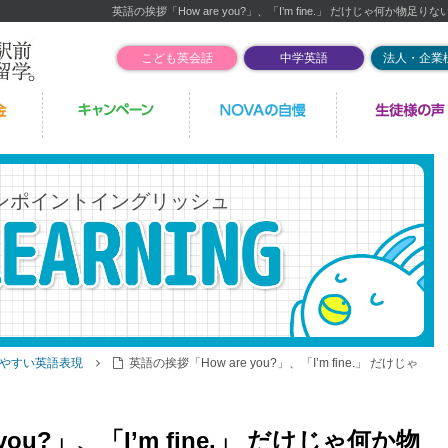
英語の挨拶「How are you?」、「I’m fine.」 だけじゃ何か物足り
こども英会話
中学英語
法人・企業
ンポイントイングリッシュ
やすい英語表現
英語の挨拶「How are you?」、「I’m fine.」 だけじゃ
you?」、「I’m fine.」 だけじゃ何か物