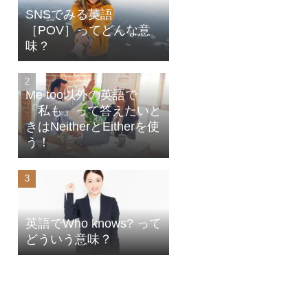
SNSでみる英語
［POV］ってどんな意
味？
Me too以外の英語で
「私も」って答えたいと
きはNeitherとEitherを使
う！
英語でWho knows? って
どういう意味？