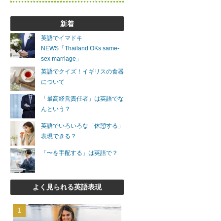
新着
英語でイマドキ
NEWS「Thailand OKs same-
sex marriage」
英語でクイズ！イギリスの食器
について
「最高経営責任者」は英語でな
んという？
英語でいろいろな「休憩する」
表現できる？
「〜を手配する」は英語で？
よく見られる英語表現