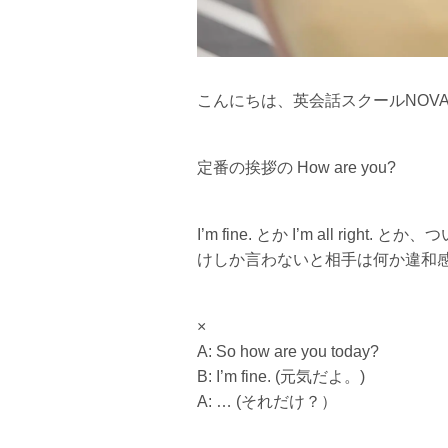
こんにちは、英会話スクールNOV
定番の挨拶の How are you?
I’m fine. とか I’m all rig
けしか言わないと相手は何か違和
×
A: So how are you today?
B: I’m fine. (元気だよ。)
A: … (それだけ？）