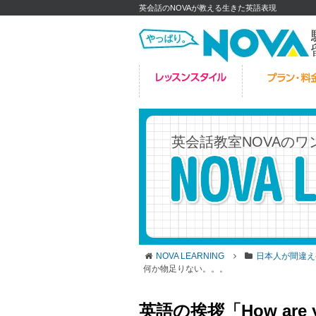
英会話のNOVAが教える生きた英語表現
英会話教室NOVAの
ワ
NOVA LEARNING
日本人が間違え
何か物足りない。。。
英語の挨拶「How are 