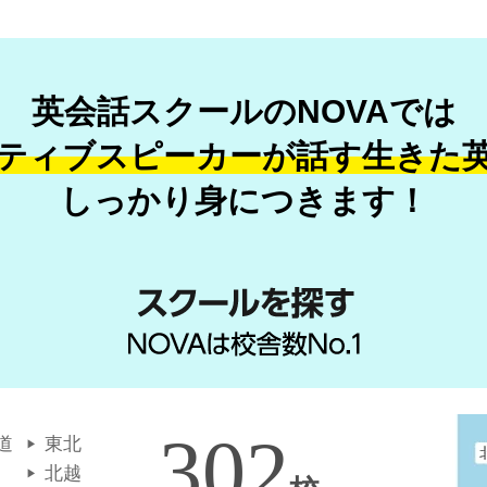
英会話スクールのNOVAでは
ティブスピーカーが話す
生きた
しっかり身につきます！
302
道
東北
北越