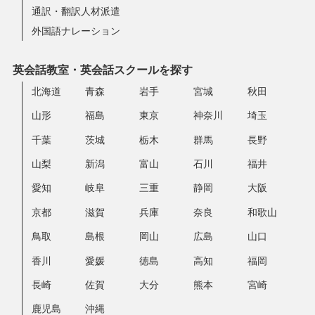
通訳・翻訳人材派遣
外国語ナレーション
英会話教室・英会話スクールを探す
北海道
青森
岩手
宮城
秋田
山形
福島
東京
神奈川
埼玉
千葉
茨城
栃木
群馬
長野
山梨
新潟
富山
石川
福井
愛知
岐阜
三重
静岡
大阪
京都
滋賀
兵庫
奈良
和歌山
鳥取
島根
岡山
広島
山口
香川
愛媛
徳島
高知
福岡
長崎
佐賀
大分
熊本
宮崎
鹿児島
沖縄