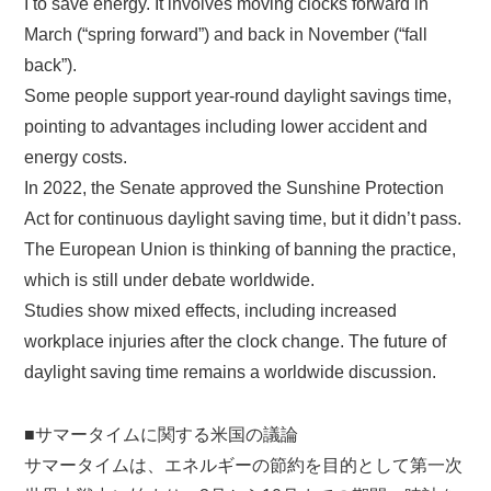
I to save energy. It involves moving clocks forward in
March (“spring forward”) and back in November (“fall
back”).
Some people support year-round daylight savings time,
pointing to advantages including lower accident and
energy costs.
In 2022, the Senate approved the Sunshine Protection
Act for continuous daylight saving time, but it didn’t pass.
The European Union is thinking of banning the practice,
which is still under debate worldwide.
Studies show mixed effects, including increased
workplace injuries after the clock change. The future of
daylight saving time remains a worldwide discussion.
■サマータイムに関する米国の議論
サマータイムは、エネルギーの節約を目的として第一次