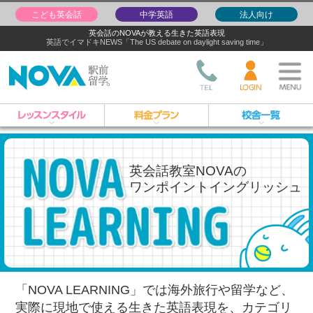
こども英会話
中学英語
法人向け
英会話のNOVAが教える生きた英語表現
英語でイマドキNEWS「The US debate on daylight saving time」
英会話教室NOVAの
ワンポイントイングリッシュ
「NOVA LEARNING」では海外旅行や留学など、
実際に現地で使える生きた英語表現を、
カテゴリ