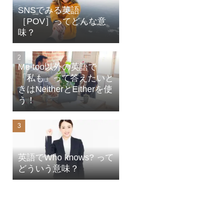
SNSでみる英語
［POV］ってどんな意
味？
Me too以外の英語で
「私も」って答えたいと
きはNeitherとEitherを使
う！
英語でWho knows? って
どういう意味？