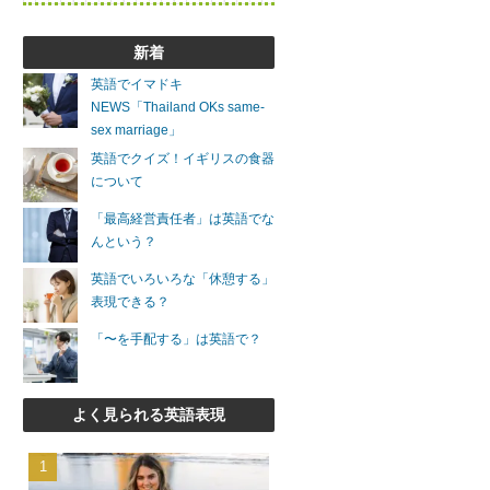
新着
英語でイマドキ
NEWS「Thailand OKs same-
sex marriage」
英語でクイズ！イギリスの食器
について
「最高経営責任者」は英語でな
んという？
英語でいろいろな「休憩する」
表現できる？
「〜を手配する」は英語で？
よく見られる英語表現