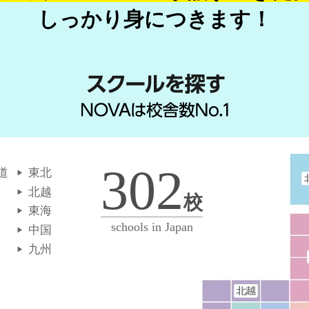
しっかり身につきます！
302
道
東北
北越
校
東海
schools in Japan
中国
九州