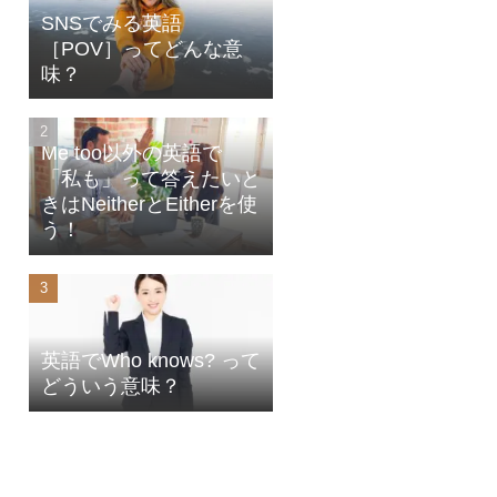
SNSでみる英語
［POV］ってどんな意
味？
Me too以外の英語で
「私も」って答えたいと
きはNeitherとEitherを使
う！
英語でWho knows? って
どういう意味？