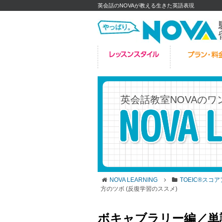
英会話のNOVAが教える生きた英語表現
英会話教室NOVAの
ワ
NOVA LEARNING
TOEIC®スコ
方のツボ (反復学習のススメ)
ボキャブラリー編／単