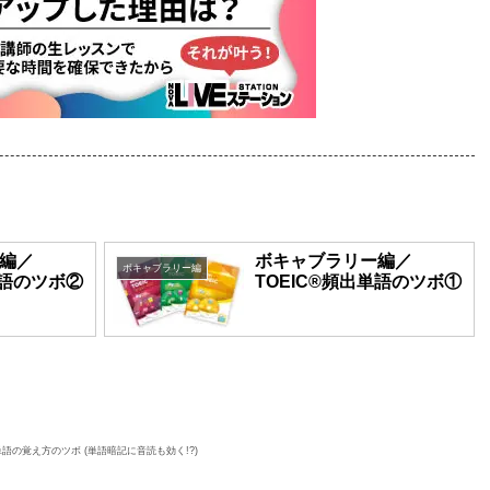
編／
ボキャブラリー編／
ボキャブラリー編
単語のツボ②
TOEIC®頻出単語のツボ①
語の覚え方のツボ (単語暗記に音読も効く!?)