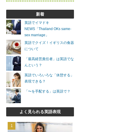
新着
英語でイマドキ
NEWS「Thailand OKs same-
sex marriage」
英語でクイズ！イギリスの食器
について
「最高経営責任者」は英語でな
んという？
英語でいろいろな「休憩する」
表現できる？
「〜を手配する」は英語で？
よく見られる英語表現