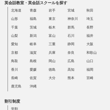
英会話教室・英会話スクールを探す
北海道
青森
岩手
宮城
秋田
山形
福島
東京
神奈川
埼玉
千葉
茨城
栃木
群馬
長野
山梨
新潟
富山
石川
福井
愛知
岐阜
三重
静岡
大阪
京都
滋賀
兵庫
奈良
和歌山
鳥取
島根
岡山
広島
山口
香川
愛媛
徳島
高知
福岡
長崎
佐賀
大分
熊本
宮崎
鹿児島
沖縄
割引制度
学割