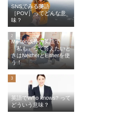
SNSでみる英語
［POV］ってどんな意
味？
Me too以外の英語で
「私も」って答えたいと
きはNeitherとEitherを使
う！
英語でWho knows? って
どういう意味？