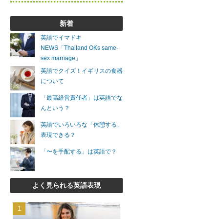
新着
英語でイマドキ
NEWS「Thailand OKs same-
sex marriage」
英語でクイズ！イギリスの食器
について
「最高経営責任者」は英語でな
んという？
英語でいろいろな「休憩する」
表現できる？
「〜を手配する」は英語で？
よく見られる英語表現