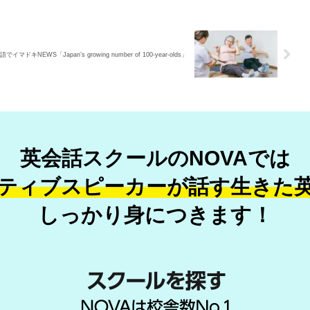
語でイマドキNEWS「Japan’s growing number of 100-year-olds」
英会話スクールのNOVAでは
ティブスピーカーが話す
生きた
しっかり身につきます！