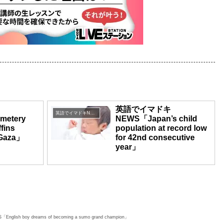
英語でイマドキ
英語でイマドキNEWS
metery
NEWS「Japan’s child
fins
population at record low
 Gaza」
for 42nd consecutive
year」
ish boy dreams of becoming a sumo grand champion」