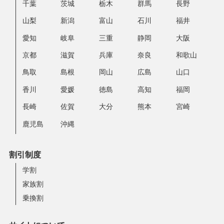
千葉
茨城
栃木
群馬
長野
山梨
新潟
富山
石川
福井
愛知
岐阜
三重
静岡
大阪
京都
滋賀
兵庫
奈良
和歌山
鳥取
島根
岡山
広島
山口
香川
愛媛
徳島
高知
福岡
長崎
佐賀
大分
熊本
宮崎
鹿児島
沖縄
割引制度
学割
家族割
乗換割