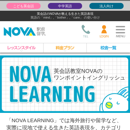
こども英会話
中学英語
法人向け
英会話のNOVAが教える生きた英語表現
英語の「mind」,「bother」,「care」 の使い分け
英会話教室NOVAの
ワンポイントイングリッシュ
「NOVA LEARNING」では海外旅行や留学など、
実際に現地で使える生きた英語表現を、
カテゴリ